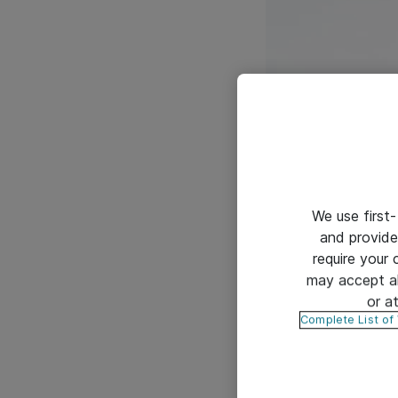
Haavoittuvuus joht
We use first-
Vulnerability Scorin
and provide
korjauksen elokuun p
require your
Hyökkääjä voi saada
may accept al
olevilla hyväksikäyt
or a
valheellisesti mink
Complete List of
Valheellista identi
puolesta.