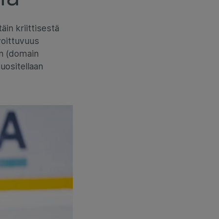
äin kriittisestä
voittuvuus
en (domain
uositellaan