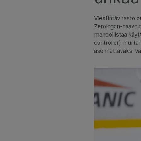
Viestintävirasto on
Zerologon-haavoit
mahdollistaa käyt
controller) murtam
asennettavaksi vä