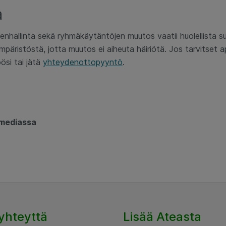
a
enhallinta sekä ryhmäkäytäntöjen muutos vaatii huolellista su
äristöstä, jotta muutos ei aiheuta häiriötä. Jos tarvitset 
ösi tai jätä
yhteydenottopyyntö
.
 mediassa
yhteyttä
Lisää Ateasta