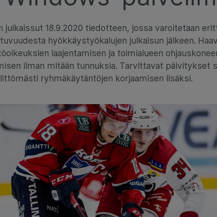
 julkaissut 18.9.2020 tiedotteen, jossa varoitetaan eritt
tuvuudesta hyökkäystyökalujen julkaisun jälkeen. Haa
töoikeuksien laajentamisen ja toimialueen ohjauskone
isen ilman mitään tunnuksia. Tarvittavat päivitykset s
littömästi ryhmäkäytäntöjen korjaamisen lisäksi.