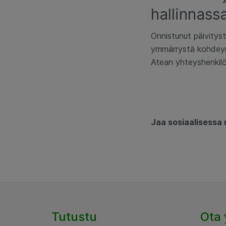
hallinnass
Onnistunut päivityst
ymmärrystä kohdeymp
Atean yhteyshenkilö
Jaa sosiaalisessa
Tutustu
Ota 