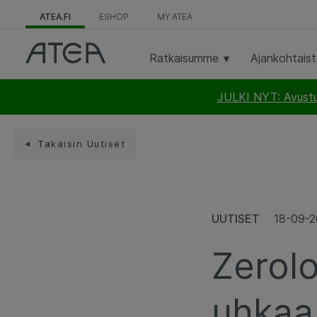
ATEA.FI
ESHOP
MY ATEA
Ratkaisumme
Ajankohtais
JULKI NYT: Avustus
Takaisin Uutiset
UUTISET
18-09-
Zerol
uhkaa