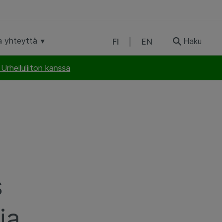
a yhteyttä
Haku
FI
|
EN
rheiluliiton kanssa
s
ia