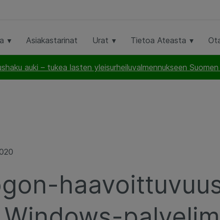
ta
Asiakastarinat
Urat
Tietoa Ateasta
Ot
haku auki – tukea lasten yleisurheiluvalmennukseen Suomen U
2020
ogon-haavoittuvuu
 Windows-palvelim