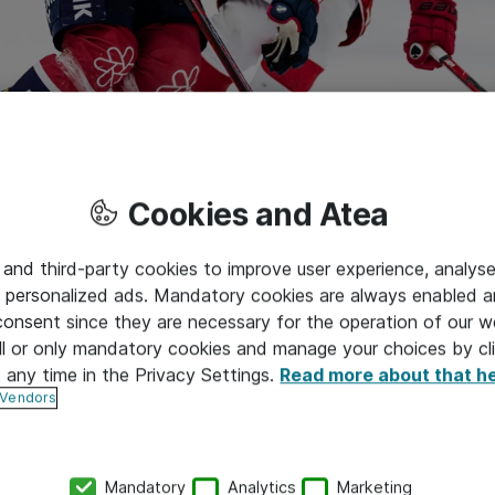
Cookies and Atea
uu Netlogon Remote -protokollasta ja se on saanut kansain
 and third-party cookies to improve user experience, analyse
g Systemin luokituksen 10/10. Microsoft on julkaissut haavoit
 personalized ads. Mandatory cookies are always enabled 
äivityksissä.
 consent since they are necessary for the operation of our w
 päivittämättömille Windows-palvelimille järjestelmävalvoja
l or only mandatory cookies and manage your choices by cl
tömenetelmillä. Vika mahdollistaa hyökkääjälle tilanteen, jo
t any time in the Privacy Settings.
Read more about that h
ä tahansa koneen identiteetin, myös toiminnan ohjauskoneen (
 Vendors
teettiä käyttämällä hyökkääjä kykenee suorittamaan etäprosed
Mandatory
Analytics
Marketing