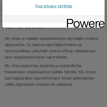
Your privacy settings
Kenelle My Atea on
tarkoitettu?
My Atea on kaikille asiakkaidemme käyttäjille roolista
riippumatta. Se tarjoaa käyttäjäkohtaisen ja
tietoturvallisen näkymän omista eShop-tilauksistasi
aina organisaatiotason raportteihin.
My Atea helpottaa asiointia ja mahdollistaa
itsepalvelun organisaation kaikille tahoille. My Atean
käyttäjänä liikut saumattomasti Atean järjestelmien
välillä digitaalisen matkasi eri vaiheissa.