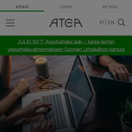
ATEA.FI
ESHOP
MY ATEA
FI
|
EN
JULKI NYT: Avustushaku auki – tukea lasten
yleisurheiluvalmennukseen Suomen Urheiluliiton kanssa