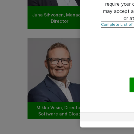
require your
may accept al
Hanna Vesenterä,
Juha Sihvonen, Managing
or a
Marketing
Director
Communica
Complete List of
Mikko Vesin, Director,
Taru Paukkula, 
Software and Cloud