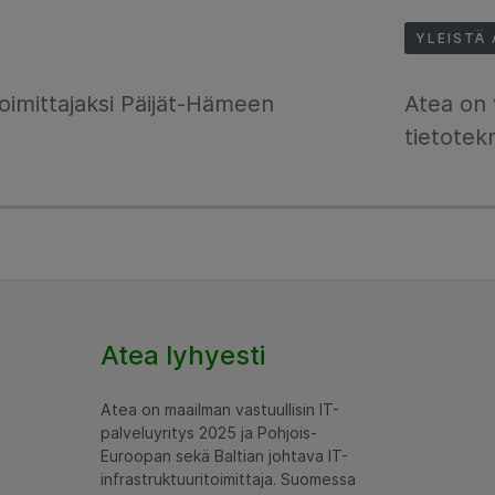
YLEISTÄ
oimittajaksi Päijät-Hämeen
Atea on v
tietotek
Atea lyhyesti
Atea on maailman vastuullisin IT-
palveluyritys 2025 ja Pohjois-
Euroopan sekä Baltian johtava IT-
infrastruktuuritoimittaja. Suomessa