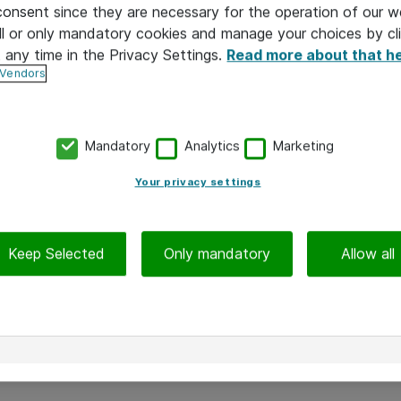
 consent since they are necessary for the operation of our w
l or only mandatory cookies and manage your choices by cl
 Director,
Jarno Oksanen, Director,
Jussi Koskenranta
t any time in the Privacy Settings.
Read more about that h
 and
Finance and Administration
Managed Se
tions
 Vendors
Mandatory
Analytics
Marketing
Your privacy settings
Keep Selected
Only mandatory
Allow all
Timo Wuoma, Director,
Tommi Heiniö, 
Head of HR
Consulting
Sales