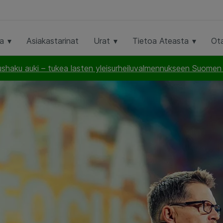
ta
Asiakastarinat
Urat
Tietoa Ateasta
Ot
haku auki – tukea lasten yleisurheiluvalmennukseen Suomen U