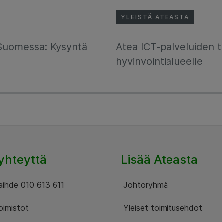
YLEISTÄ ATEASTA
Suomessa: Kysyntä
Atea ICT-palveluiden t
hyvinvointialueelle
yhteyttä
Lisää Ateasta
ihde 010 613 611
Johtoryhmä
imistot
Yleiset toimitusehdot