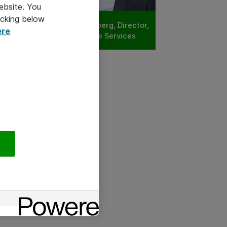
ebsite. You
icking below
, Director,
Martin Lönnberg, Director,
ere
rvices
Hardware Services
Director,