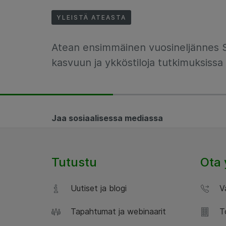
YLEISTÄ ATEASTA
Atean ensimmäinen vuosineljännes 
kasvuun ja ykköstiloja tutkimuksissa
Jaa sosiaalisessa mediassa
Tutustu
Ota 
Uutiset ja blogi
Va
Tapahtumat ja webinaarit
To