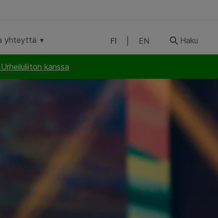
a yhteyttä
Haku
FI
|
EN
rheiluliiton kanssa