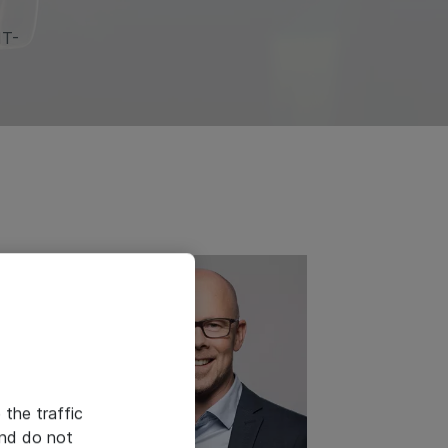
IT-
 the traffic
and do not