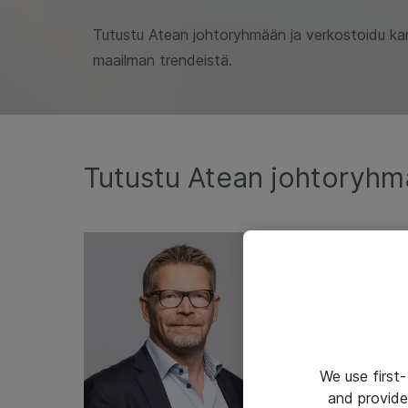
Tutustu Atean johtoryhmään ja verkostoidu ka
maailman trendeistä.
Tutustu Atean johtoryh
We use first-
and provide