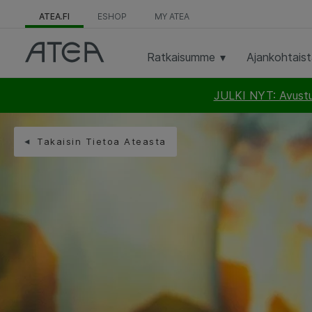
ATEA.FI
ESHOP
MY ATEA
Ratkaisumme
Ajankohtais
JULKI NYT: Avustus
Takaisin Tietoa Ateasta