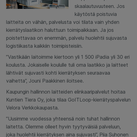
skaalautuvuuteen. Jos
käytöstä poistuvia
laitteita on vähän, palvelusta voi tilata vain yhden
kierrätyslaatikon haluttuun toimipaikkaan. Ja jos
poistettavaa on enemmän, palvelu huolehtii sujuvasta
logistiikasta kaikkiin toimipisteisiin.
”Vastikään laitoimme kiertoon yli 1 500 iPadia yli 30 eri
koulusta. Jokaiselle koululle tuli oma laatikko ja laitteet
lähtivät sujuvasti kohti kierrätyksen seuraavaa
vaihetta”, Jouni Paakkinen iloitsee.
Kaupungin hallinnon laitteiden elinkaaripalvelut hoitaa
Kuntien Tiera Oy, joka tilaa GoITLoop-kierrätyspalvelun
Velora Verkkokaupasta.
”Uusimme vuodessa yhteensä noin tuhat hallinnon
laitetta. Olemme olleet hyvin tyytyväisiä palveluun,
joka huolehtii kierrätyksen aina sujuvasti”, Piia Suhonen