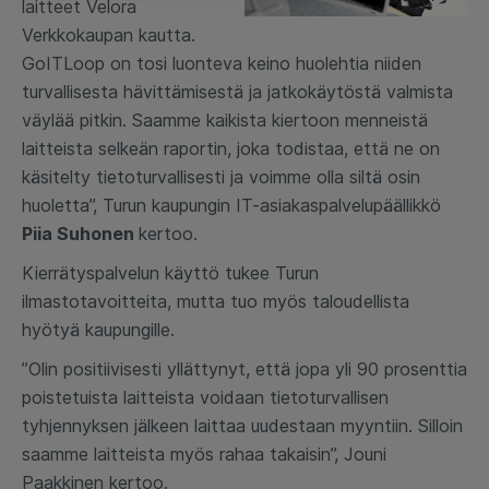
laitteet Velora
Verkkokaupan kautta.
GoITLoop on tosi luonteva keino huolehtia niiden
turvallisesta hävittämisestä ja jatkokäytöstä valmista
väylää pitkin. Saamme kaikista kiertoon menneistä
laitteista selkeän raportin, joka todistaa, että ne on
käsitelty tietoturvallisesti ja voimme olla siltä osin
huoletta”, Turun kaupungin IT-asiakaspalvelupäällikkö
Piia Suhonen
kertoo.
Kierrätyspalvelun käyttö tukee Turun
ilmastotavoitteita, mutta tuo myös taloudellista
hyötyä kaupungille.
”Olin positiivisesti yllättynyt, että jopa yli 90 prosenttia
poistetuista laitteista voidaan tietoturvallisen
tyhjennyksen jälkeen laittaa uudestaan myyntiin. Silloin
saamme laitteista myös rahaa takaisin”, Jouni
Paakkinen kertoo.