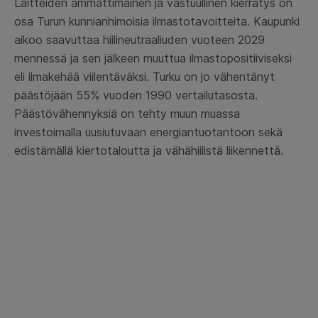
Laitteiden ammattimainen ja vastuullinen kierrätys on
osa Turun kunnianhimoisia ilmastotavoitteita. Kaupunki
aikoo saavuttaa hiilineutraaliuden vuoteen 2029
mennessä ja sen jälkeen muuttua ilmastopositiiviseksi
eli ilmakehää viilentäväksi. Turku on jo vähentänyt
päästöjään 55% vuoden 1990 vertailutasosta.
Päästövähennyksiä on tehty muun muassa
investoimalla uusiutuvaan energiantuotantoon sekä
edistämällä kiertotaloutta ja vähähiilistä liikennettä.