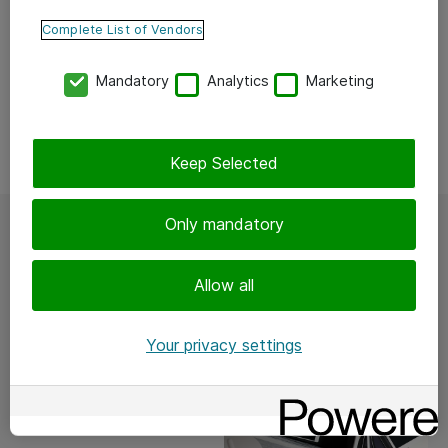
Complete List of Vendors
Mandatory
Analytics
Marketing
Keep Selected
Only mandatory
Roskisten sijaan rahallista
hyötyä
Allow all
Kaupungin hallinnon
Your privacy settings
puolella käytössä on
noin 8 500 työasemaa.
”Hankimme hallinnon