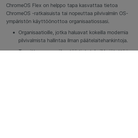
ChromeOS Flex on helppo tapa kasvattaa tietoa
ChromeOS -ratkaisuista tai nopeuttaa pilvivalmiin OS-
ympäristön käyttöönottoa organisaatiossasi.
Organisaatioille, jotka haluavat kokeilla modernia
pilvivalmista hallintaa ilman päätelaitehankintoja.
Tavoitteena on vähentää tietotekniikkajätettä ja
pidentää tietotekniikan elinkaarta.
Liiketoiminnoille, joilla on tarve erikoistuneille
laitteille, kuten kiosk-, digital signage- tai
itsepalvelulaitteille.
ChromeOS Flex on ihanteellinen VDI-ympäristöissä,
contact center -toiminnoissa, kiosk- ja signage -
ympäristöissä sekä etä- ja hybridityötä painottavissa
organisaatioissa. Myös organisaatiot, jotka ovat
hakeneet ratkaisua liiketoiminnan jatkuvuuteen
voidakseen nopeasti palauttaa vaarantuneet laitteet ja