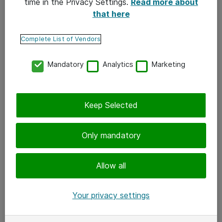
time in the Privacy Settings.
Read more about
that here
Complete List of Vendors
Mandatory
Analytics
Marketing
Keep Selected
Only mandatory
Allow all
ChromeOS Flex -ratkaisun
Your privacy settings
hyödyt