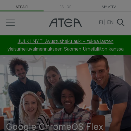
ATEA.FI
ESHOP
MY ATEA
FI
|
EN
JULKI NYT: Avustushaku auki – tukea lasten
yleisurheiluvalmennukseen Suomen Urheiluliiton kanssa
Google ChromeOS Flex