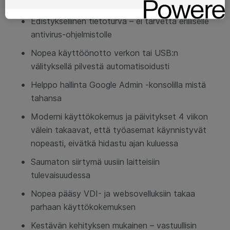
Edistyksellinen tietoturva – ei tarvetta erilliselle
antivirus-ohjelmistolle
Nopea käyttöönotto verkon tai USB:n
välityksellä pilvestä automatisoidusti
Helppo hallinta Google Admin -konsolilla mistä
tahansa
Moderni käyttökokemus ja päivitykset 4 viikon
välein takaavat, että työasemat käynnistyvät
nopeasti, eivätkä hidastu ajan kuluessa
Saumaton siirtymä uusiin laitteisiin
tulevaisuudessa
Nopea pääsy VDI- ja websovelluksiin takaa
parhaan käyttökokemuksen
Kestävän kehityksen mukainen – vastuullisin