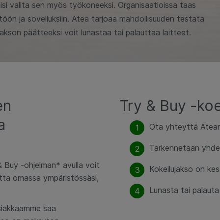
isi valita sen myös työkoneeksi. Organisaatioissa taas
öön ja sovelluksiin. Atea tarjoaa mahdollisuuden testata
kson päätteeksi voit lunastaa tai palauttaa laitteet.
en
Try & Buy -ko
a
Ota yhteyttä Atean 
Tarkennetaan yhdes
& Buy -ohjelman* avulla voit
Kokeilujakso on kes
utta omassa ympäristössäsi,
Lunasta tai palauta 
 asiakkaamme saa