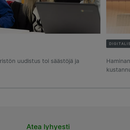
DIGITALI
stön uudistus toi säästöjä ja
Haminan 
kustann
Atea lyhyesti