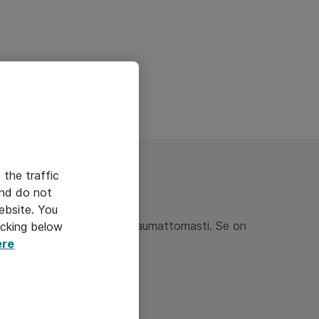
 the traffic
and do not
ebsite. You
65 -työkaluilla onnistuu saumattomasti. Se on
icking below
ere
ityksille edullisin*.