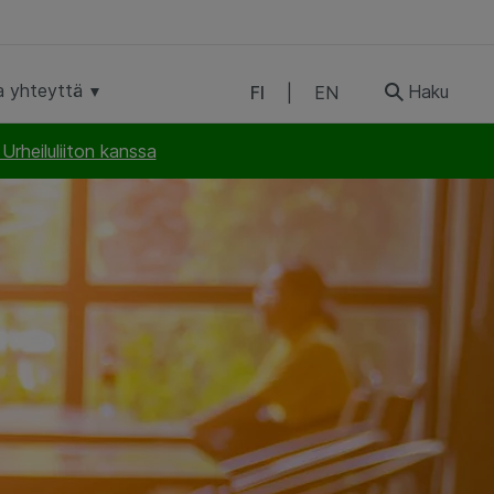
a yhteyttä
Haku
FI
|
EN
rheiluliiton kanssa