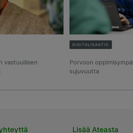
DIGITALISAATIO
n vastuullisen
Porvoon oppimisympäri
a
sujuvuutta
yhteyttä
Lisää Ateasta