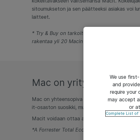
kokeiltavakseen valitsemansa Macit. Kokeiluj
sitoumukseton ja sen päätteeksi asiakas voi lu
laitteet.
* Try & Buy on tarkoitettu yrityksille/organisaa
rakentaa yli 20 Macin ympäristön.
We use first-
Mac on yritysten suosik
and provide
require your
Mac on yhteensopiva nykypäivän modernien ymp
may accept al
or a
it-osaston suosikki, mutta toimii myös tarvittae
Complete List of
Macit voidaan ottaa automaattisesti käyttöön ja
*A Forrester Total Economic Impact™ Of Appl