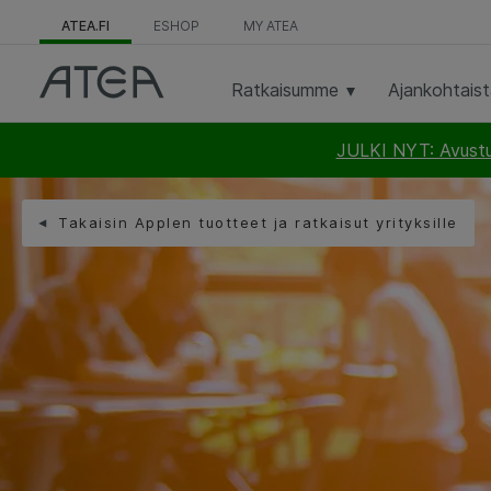
ATEA.FI
ESHOP
MY ATEA
Ratkaisumme
Ajankohtais
JULKI NYT: Avustus
Takaisin Applen tuotteet ja ratkaisut yrityksille