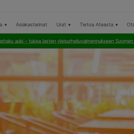
ta
Asiakastarinat
Urat
Tietoa Ateasta
Ot
haku auki – tukea lasten yleisurheiluvalmennukseen Suomen U