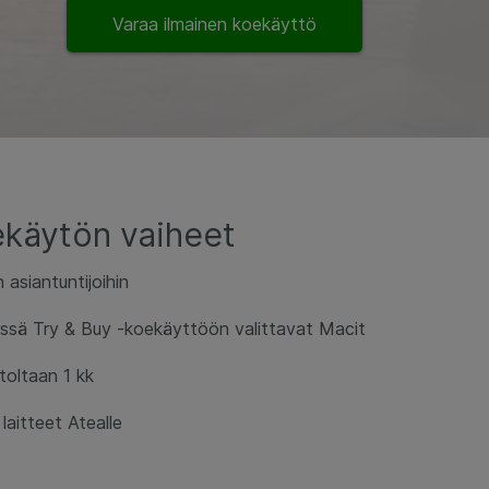
Varaa ilmainen koekäyttö
ekäytön vaiheet
asiantuntijoihin
sä Try & Buy -koekäyttöön valittavat Macit
toltaan 1 kk
laitteet Atealle