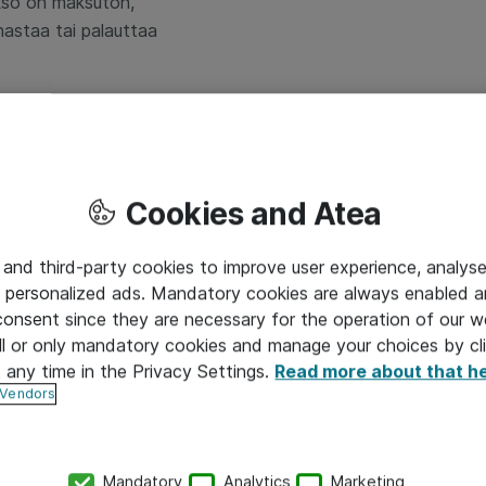
akso on maksuton,
nastaa tai palauttaa
tioille, jotka aikovat
Cookies and Atea
 and third-party cookies to improve user experience, analyse
ki
 personalized ads. Mandatory cookies are always enabled 
 consent since they are necessary for the operation of our w
äristöjen kanssa ja työn tekeminen esimerkiksi Microsoft 3
l or only mandatory cookies and manage your choices by cl
t any time in the Privacy Settings.
Read more about that h
ssa ilman sitä.
 Vendors
 niitä on helppo hallita. Pidemmän päälle Mac on tutkitusti yr
e Mac In Enterprise: M1 Update, July 2021
Mandatory
Analytics
Marketing