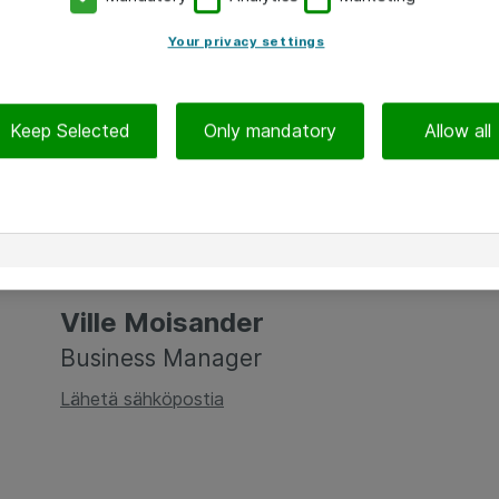
Your privacy settings
Keep Selected
Only mandatory
Allow all
Ville Moisander
Business Manager
Lähetä sähköpostia