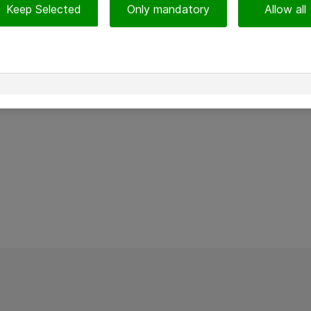
Keep Selected
Only mandatory
Allow all
Jani Brander
Head of Productivity Consulting
Lähetä sähköpostia
Jani Brander toimii Atean it-konsultoinnin digitaalinen työ