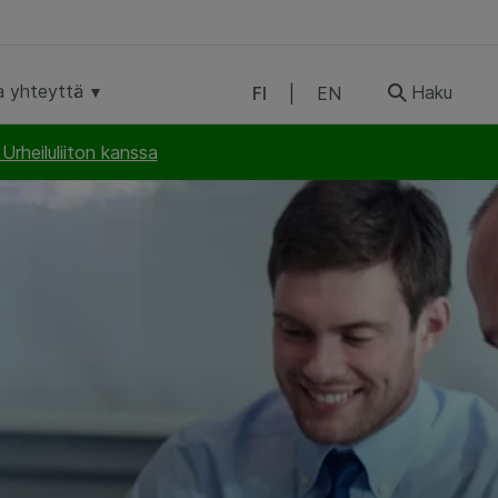
a yhteyttä
Haku
FI
|
EN
rheiluliiton kanssa