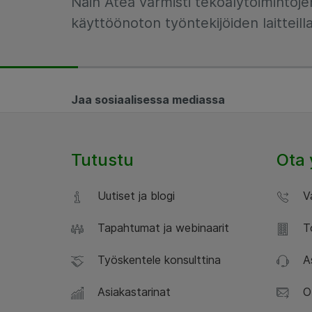
Näin Atea varmisti tekoälytoimintoje
käyttöönoton työntekijöiden laitteill
Jaa sosiaalisessa mediassa
Tutustu
Ota 
Uutiset ja blogi
Va
Tapahtumat ja webinaarit
To
Työskentele konsulttina
As
Asiakastarinat
Ot