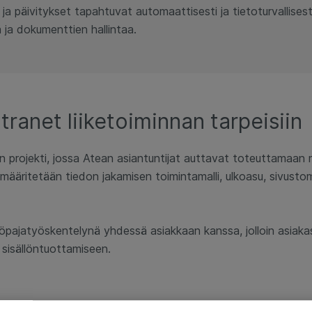
ja päivitykset tapahtuvat automaattisesti ja tietoturvallises
 ja dokumenttien hallintaa.
tranet liiketoiminnan tarpeisiin
 projekti, jossa Atean asiantuntijat auttavat toteuttamaan 
a määritetään tiedon jakamisen toimintamalli, ulkoasu, sivusto
yöpajatyöskentelynä yhdessä asiakkaan kanssa, jolloin asia
 sisällöntuottamiseen.