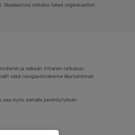
ti. Skaalautuva ratkaisu tukee organisaation
modernin ja selkeän Intranet-ratkaisun
mallit sekä navigaatiorakenne liiketoiminnan
kas saa myös samalla perehdytyksen