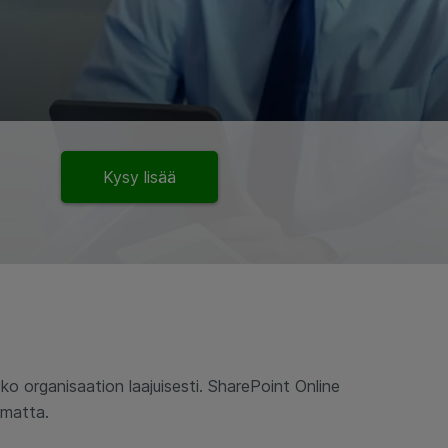
Kysy lisää
oko organisaation laajuisesti. SharePoint Online
umatta.