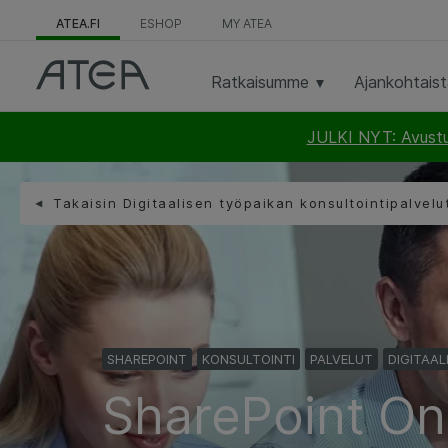
ATEA.FI
ESHOP
MY ATEA
Ratkaisumme
Ajankohtais
JULKI NYT: Avustus
Takaisin Digitaalisen työpaikan konsultointipalvelu
SHAREPOINT
KONSULTOINTI
PALVELUT
DIGITAAL
SharePoint On