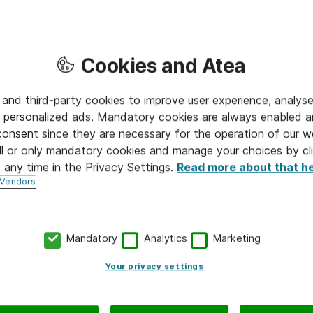
kkeelle
Cookies and Atea
ös muita täydentäviä palveluita. Näitä on esimerkiksi tietoje
ällöntuotannon palvelut. Tämän lisäksi autamme mielellämme li
 and third-party cookies to improve user experience, analyse
sissä ota yhteyttä ja sovitaan esittelytapaaminen.
 personalized ads. Mandatory cookies are always enabled 
ri tapoja viestiä sekä jakaa tietoa ja sisältöjä. Mikäli teill
 consent since they are necessary for the operation of our w
le ja niiden käyttömalleille, tutustu Atean tuottamaan Tietotyö
l or only mandatory cookies and manage your choices by cl
t any time in the Privacy Settings.
Read more about that h
 Vendors
Mandatory
Analytics
Marketing
Your privacy settings