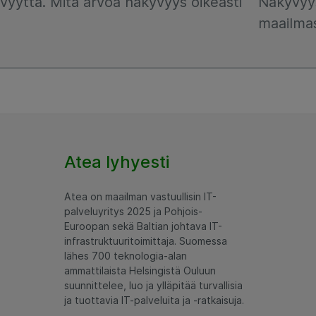
vyyttä. Mitä arvoa näkyvyys oikeasti
Näkyvyys
maailma
Atea lyhyesti
Atea on maailman vastuullisin IT-
palveluyritys 2025 ja Pohjois-
Euroopan sekä Baltian johtava IT-
infrastruktuuritoimittaja. Suomessa
lähes 700 teknologia-alan
ammattilaista Helsingistä Ouluun
suunnittelee, luo ja ylläpitää turvallisia
ja tuottavia IT-palveluita ja -ratkaisuja.