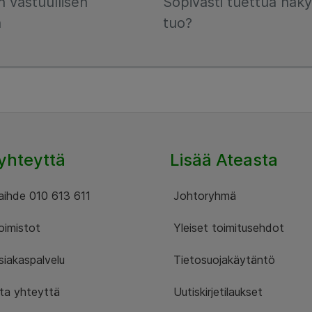
n vastuullisen
Sopivasti tuettua näky
a
tuo?
yhteyttä
Lisää Ateasta
ihde 010 613 611
Johtoryhmä
imistot
Yleiset toimitusehdot
iakaspalvelu
Tietosuojakäytäntö
a yhteyttä
Uutiskirjetilaukset