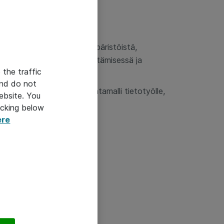
n siirtäminen vanhoista ympäristöistä,
iketoimintaprosessien kehittämisessä ja
 the traffic
and do not
ä on tarve määrittää toimintamalli tietotyölle,
ebsite. You
n pelikirja -konseptiin.
icking below
ere