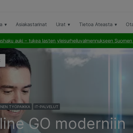
ta
Asiakastarinat
Urat
Tietoa Ateasta
Ot
haku auki – tukea lasten yleisurheiluvalmennukseen Suomen U
t
INEN TYÖPAIKKA
IT-PALVELUT
line GO moderniin