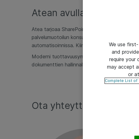
Atean avulla nopeasti lii
Atea tarjoaa SharePoint-ratkaisuiden lisäksi my
palvelumuotoilun konsultointipalvelut sekä sis
We use first-
automatisoinnissa. Kiinnostuessasi ja kysymyk
and provide
Moderni tuottavuusympäristö mahdollistaa monia e
require your
dokumenttien hallinnalle, eri sovellusten rooleil
may accept al
or a
Complete List of
Ota yhteyttä