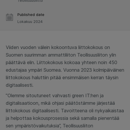
Teollisuusliitto
Published date
Lokakuu 2024
Viiden vuoden välein kokoontuva liittokokous on
Suomen suurimman ammattiliiton Teollisuusliiton ylin
päättävä elin. Liittokokous kokoaa yhteen noin 450
edustajaa ympäri Suomea. Vuonna 2023 kolmipäiväinen
liittokokous haluttiin pitää ensimmäisen kerran täysin
digitaalisesti.
”Olemme sitoutuneet vahvasti green IT:hen ja
digitalisaatioon, mikä ohjasi päätöstämme järjestää
liittokokous digitaalisesti. Tavoitteena oli nykyaikaistaa
ja helpottaa kokousprosessia sekä samalla pienentää
sen ympäristövaikutuksia”, Teollisuusliiton