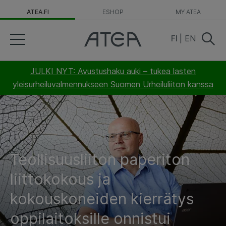
ATEA.FI
ESHOP
MY ATEA
FI
|
EN
JULKI NYT: Avustushaku auki – tukea lasten
yleisurheiluvalmennukseen Suomen Urheiluliiton kanssa
Teollisuusliiton paperiton
liittokokous ja
kokouskoneiden kierrätys
oppilaitoksille onnistui