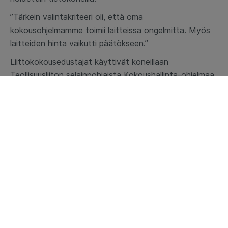
”Tärkein valintakriteeri oli, että oma
kokousohjelmamme toimii laitteissa ongelmitta. Myös
laitteiden hinta vaikutti päätökseen.”
Liittokokousedustajat käyttivät koneillaan
Teollisuusliiton selainpohjaista Kokoushallinta-ohjelmaa,
joka toimi ilman erillisiä asennuksia.
”Aiemmissa liittokokouksissa esimerkiksi puheet
purettiin muistioista yön aikana ja monistettiin kaikille
paperisina. Tämä venytti työpäivät aamuneljään asti.
Nyt puheet stilisoitiin suoraan
tekstinkäsittelyohjelmassa ja ladattiin
kokousohjelmistoon, mikä nopeutti ja tehosti prosessia
merkittävästi.”
Acer Finland halusi tarjota Teollisuusliitolle parhaan
mahdollisen laiteratkaisun, joka soveltui sekä