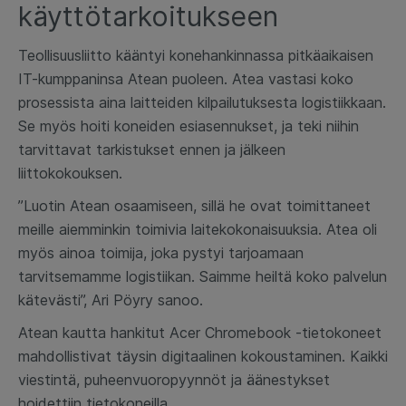
käyttötarkoitukseen
Teollisuusliitto kääntyi konehankinnassa pitkäaikaisen
IT-kumppaninsa Atean puoleen. Atea vastasi koko
prosessista aina laitteiden kilpailutuksesta logistiikkaan.
Se myös hoiti koneiden esiasennukset, ja teki niihin
tarvittavat tarkistukset ennen ja jälkeen
liittokokouksen.
”Luotin Atean osaamiseen, sillä he ovat toimittaneet
meille aiemminkin toimivia laitekokonaisuuksia. Atea oli
myös ainoa toimija, joka pystyi tarjoamaan
tarvitsemamme logistiikan. Saimme heiltä koko palvelun
kätevästi”, Ari Pöyry sanoo.
Atean kautta hankitut Acer Chromebook -tietokoneet
mahdollistivat täysin digitaalinen kokoustaminen. Kaikki
viestintä, puheenvuoropyynnöt ja äänestykset
hoidettiin tietokoneilla.