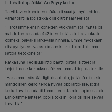
tietohallintopäällikkö
Ari Pöyry
kertoo.
Tarvittavien koneiden määrä oli suuri ja myös niiden
varastointi ja logistiikka olisi ollut haasteellista.
”Harkitsimme ensin koneiden vuokraamista, mutta oli
mahdotonta saada 442 identtistä laitetta vuokralle
kolmeksi päiväksi järkevällä hinnalla. Emme myöskään
olisi pystyneet varastoimaan keskustoimistollemme
satoja tietokoneita.”
Ratkaisuna Teollisuusliitto päätti ostaa laitteet ja
lahjoittaa ne kokouksen jälkeen ammattioppilaitoksille.
”Haluamme edistää digitalisaatiota, ja tämä oli meille
mahdollinen keino tehdä hyvää oppilaitoksille, jotka
kouluttavat nuoria liittomme edustamille sopimusaloille.
Lahjoitimme laitteet oppilaitoksiin, joilla oli niille selvää
tarvetta.”