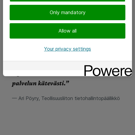
Only mandatory
”Luotin Atean osaamiseen, sillä he ovat
Allow all
toimittaneet meille aiemminkin
toimivia laitekokonaisuuksia. Atea oli
Your privacy settings
myös ainoa toimija, joka pystyi
tarjoamaan tarvitsemamme
logistiikan. Saimme heiltä koko
palvelun kätevästi.”
— Ari Pöyry, Teollisuusliiton tietohallintopäällikkö