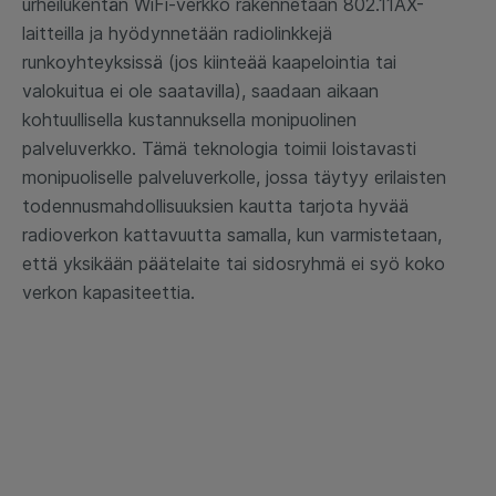
urheilukentän WiFi-verkko rakennetaan 802.11AX-
laitteilla ja hyödynnetään radiolinkkejä
runkoyhteyksissä (jos kiinteää kaapelointia tai
valokuitua ei ole saatavilla), saadaan aikaan
kohtuullisella kustannuksella monipuolinen
palveluverkko. Tämä teknologia toimii loistavasti
monipuoliselle palveluverkolle, jossa täytyy erilaisten
todennusmahdollisuuksien kautta tarjota hyvää
radioverkon kattavuutta samalla, kun varmistetaan,
että yksikään päätelaite tai sidosryhmä ei syö koko
verkon kapasiteettia.