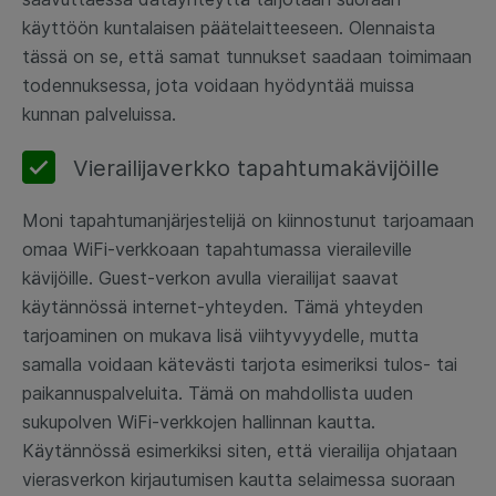
käyttöön kuntalaisen päätelaitteeseen. Olennaista
tässä on se, että samat tunnukset saadaan toimimaan
todennuksessa, jota voidaan hyödyntää muissa
kunnan palveluissa.
Vierailijaverkko tapahtumakävijöille
Moni tapahtumanjärjestelijä on kiinnostunut tarjoamaan
omaa WiFi-verkkoaan tapahtumassa vieraileville
kävijöille. Guest-verkon avulla vierailijat saavat
käytännössä internet-yhteyden. Tämä yhteyden
tarjoaminen on mukava lisä viihtyvyydelle, mutta
samalla voidaan kätevästi tarjota esimeriksi tulos- tai
paikannuspalveluita. Tämä on mahdollista uuden
sukupolven WiFi-verkkojen hallinnan kautta.
Käytännössä esimerkiksi siten, että vierailija ohjataan
vierasverkon kirjautumisen kautta selaimessa suoraan