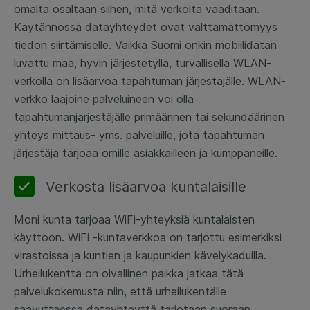
omalta osaltaan siihen, mitä verkolta vaaditaan.
Käytännössä datayhteydet ovat välttämättömyys
tiedon siirtämiselle. Vaikka Suomi onkin mobiilidatan
luvattu maa, hyvin järjestetyllä, turvallisella WLAN-
verkolla on lisäarvoa tapahtuman järjestäjälle. WLAN-
verkko laajoine palveluineen voi olla
tapahtumanjärjestäjälle primäärinen tai sekundäärinen
yhteys mittaus- yms. palveluille, jota tapahtuman
järjestäjä tarjoaa omille asiakkailleen ja kumppaneille.
Verkosta lisäarvoa kuntalaisille
Moni kunta tarjoaa WiFi-yhteyksiä kuntalaisten
käyttöön. WiFi -kuntaverkkoa on tarjottu esimerkiksi
virastoissa ja kuntien ja kaupunkien kävelykaduilla.
Urheilukenttä on oivallinen paikka jatkaa tätä
palvelukokemusta niin, että urheilukentälle
saavuttaessa datayhteyttä tarjotaan suoraan