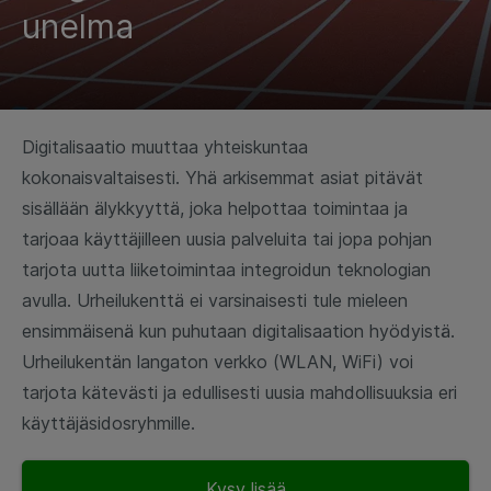
unelma
Digitalisaatio muuttaa yhteiskuntaa
kokonaisvaltaisesti. Yhä arkisemmat asiat pitävät
sisällään älykkyyttä, joka helpottaa toimintaa ja
tarjoaa käyttäjilleen uusia palveluita tai jopa pohjan
tarjota uutta liiketoimintaa integroidun teknologian
avulla. Urheilukenttä ei varsinaisesti tule mieleen
ensimmäisenä kun puhutaan digitalisaation hyödyistä.
Urheilukentän langaton verkko (WLAN, WiFi) voi
tarjota kätevästi ja edullisesti uusia mahdollisuuksia eri
käyttäjäsidosryhmille.
Kysy lisää