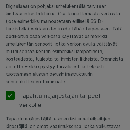
Digitalisaation pohjaksi urheilukentällä tarvitaan
kiinteää infrastruktuuria. Osa langattomasta verkosta
(jota esimerkiksi mainostetaan erillisellä SSID-
tunnistella) voidaan dedikoida tähän tarpeeseen. Tätä
dedikoitua osaa verkosta käyttävät esimerkiksi
urheilukentän sensorit, jotka verkon avulla välittävät
mittausdataa kentän esimerkiksi lämpötilasta,
kosteudesta, tuulesta tai ihmisten liikkeistä. Olennaista
on, että verkko pystyy turvallisesti ja helposti
tuottamaan alustan perusinfrastruktuurin
sensorilaitteiden toiminnalle.
Tapahtumajärjestäjän tarpeet
verkolle
Tapahtumajärjestäjillä, esimerkiksi urheilukilpailujen
järjestäjillä, on omat vaatimuksensa, jotka vaikuttavat