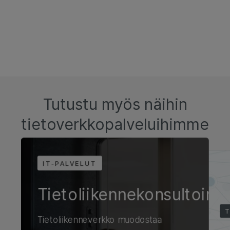
Tutustu myös näihin
tietoverkkopalveluihimme
IT-PALVELUT
Tietoliikennekonsultointi
T
Tietoliikenneverkko muodostaa