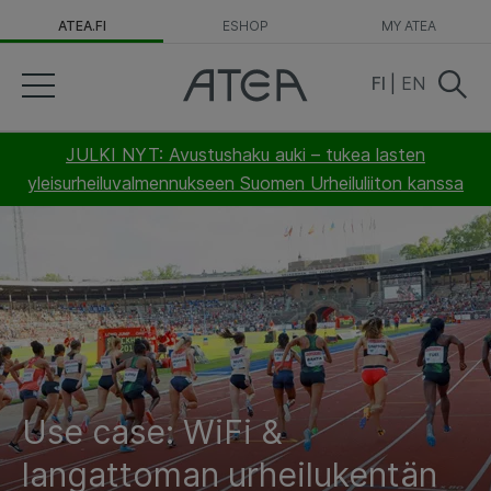
ATEA.FI
ESHOP
MY ATEA
FI
|
EN
JULKI NYT: Avustushaku auki – tukea lasten
yleisurheiluvalmennukseen Suomen Urheiluliiton kanssa
Use case: WiFi &
langattoman urheilukentän