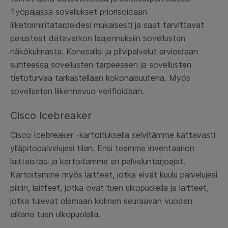
Työpajassa sovellukset priorisoidaan
liiketoimintatarpeidesi mukaisesti ja saat tarvittavat
perusteet dataverkon laajennuksiin sovellusten
näkökulmasta. Konesalisi ja pilvipalvelut arvioidaan
suhteessa sovellusten tarpeeseen ja sovellusten
tietoturvaa tarkastellaan kokonaisuutena. Myös
sovellusten liikennevuo verifioidaan.
Cisco Icebreaker
Cisco Icebreaker -kartoituksella selvitämme kattavasti
ylläpitopalvelujesi tilan. Ensi teemme inventaarion
laitteistasi ja kartoitamme eri palveluntarjoajat.
Kartoitamme myös laitteet, jotka eivät kuulu palvelujesi
piiriin, laitteet, jotka ovat tuen ulkopuolella ja laitteet,
jotka tulevat olemaan kolmen seuraavan vuoden
aikana tuen ulkopuolella.