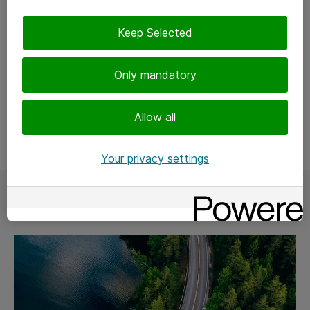
verkkoon.
Keep Selected
Saat raportin verkkoympäristösi tietoturvasta ja
asiantuntijamme analyysin monitoroinnin löydöksistä
sekä kehitysehdotukset verkkosi tietoturvaan,
Only mandatory
tietoliikenteeseen ja sovellusten optimoimiseen liittyen.
Allow all
Your privacy settings
Lue lisää