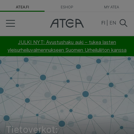
ATEA.FI
ESHOP
MY ATEA
FI
|
EN
JULKI NYT: Avustushaku auki – tukea lasten
yleisurheiluvalmennukseen Suomen Urheiluliiton kanssa
Tietoverkot: