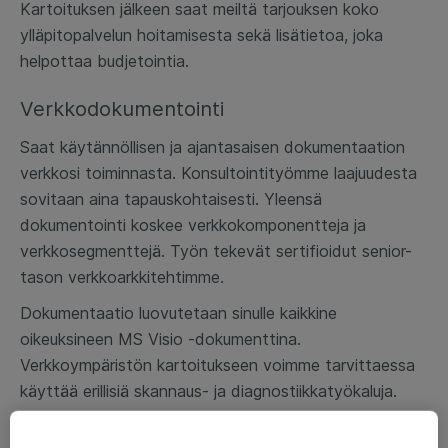
Kartoituksen jälkeen saat meiltä tarjouksen koko
ylläpitopalvelun hoitamisesta sekä lisätietoa, joka
helpottaa budjetointia.
Verkkodokumentointi
Saat käytännöllisen ja ajantasaisen dokumentaation
verkkosi toiminnasta. Konsultointityömme laajuudesta
sovitaan aina tapauskohtaisesti. Yleensä
dokumentointi koskee verkkokomponentteja ja
verkkosegmenttejä. Työn tekevät sertifioidut senior-
tason verkkoarkkitehtimme.
Dokumentaatio luovutetaan sinulle kaikkine
oikeuksineen MS Visio -dokumenttina.
Verkkoympäristön kartoitukseen voimme tarvittaessa
käyttää erillisiä skannaus- ja diagnostiikkatyökaluja.
WLAN-verkon kuuluvuusaluemittaus