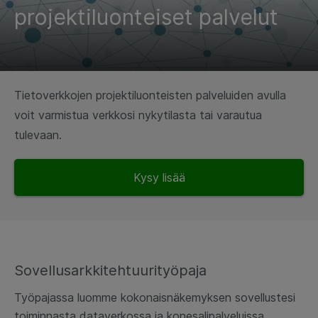
projektiluonteiset palvelut
Tietoverkkojen projektiluonteisten palveluiden avulla
voit varmistua verkkosi nykytilasta tai varautua
tulevaan.
Kysy lisää
Sovellusarkkitehtuurityöpaja
Työpajassa luomme kokonaisnäkemyksen sovellustesi
toiminnasta dataverkossa ja konesalipalveluissa.