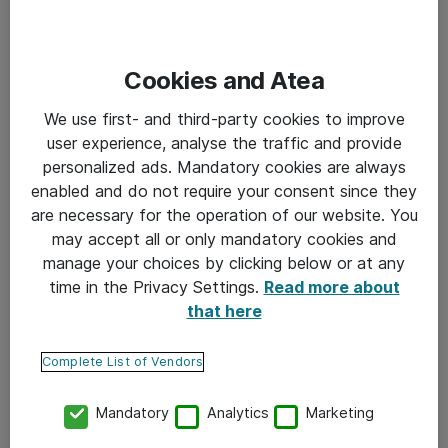
Varmista ja optimoi WLAN-verkkosi toimivuus kaikissa
tilanteissa ja olosuhteissa. Olemme tehneet verkkojen
Cookies and Atea
kuuluvuusaluemittauksia jo yli 10 vuotta erilaisissa
asiakasympäristöissä. Voimme toteuttaa mittaukset
We use first- and third-party cookies to improve
osana nykyisen verkkosi optimointia, vikaselvitystä tai
user experience, analyse the traffic and provide
osana uuden verkon toimivuuden varmistamista ennen
personalized ads. Mandatory cookies are always
varsinaista asennusta.
enabled and do not require your consent since they
are necessary for the operation of our website. You
Saat mittausten jälkeen kattavan dokumentaation
may accept all or only mandatory cookies and
tuloksista ja kehitysehdotuksen mahdollisten
manage your choices by clicking below or at any
ongelmien ratkaisemiseksi.
time in the Privacy Settings.
Read more about
that here
Sovellus- ja tietoturvamonitorointi
Saat arvokasta informaatiota oman dataverkkosi
Complete List of Vendors
käytöstä ja sen tietoturvan toteuttamisesta. Palvelu
sisältää monitoroitavan laitteiston toimituksen tai
Mandatory
Analytics
Marketing
rakentamisen sekä monitorointilaitteiston liittämisen