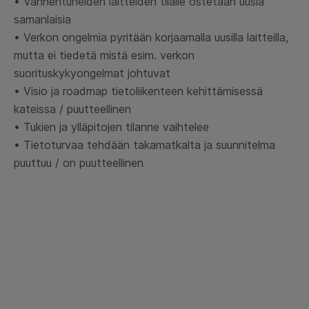
• Vanhentuneiden laitteiden tilalle ostetaan uusia
samanlaisia
• Verkon ongelmia pyritään korjaamalla uusilla laitteilla,
mutta ei tiedetä mistä esim. verkon
suorituskykyongelmat johtuvat
• Visio ja roadmap tietoliikenteen kehittämisessä
kateissa / puutteellinen
• Tukien ja ylläpitojen tilanne vaihtelee
• Tietoturvaa tehdään takamatkalta ja suunnitelma
puuttuu / on puutteellinen