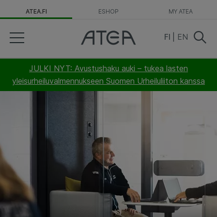
ATEA.FI
ESHOP
MY ATEA
FI
|
EN
JULKI NYT: Avustushaku auki – tukea lasten
yleisurheiluvalmennukseen Suomen Urheiluliiton kanssa