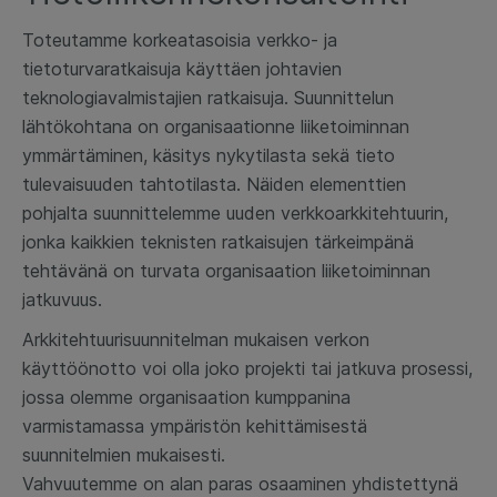
Toteutamme korkeatasoisia verkko- ja
tietoturvaratkaisuja käyttäen johtavien
teknologiavalmistajien ratkaisuja. Suunnittelun
lähtökohtana on organisaationne liiketoiminnan
ymmärtäminen, käsitys nykytilasta sekä tieto
tulevaisuuden tahtotilasta. Näiden elementtien
pohjalta suunnittelemme uuden verkkoarkkitehtuurin,
jonka kaikkien teknisten ratkaisujen tärkeimpänä
tehtävänä on turvata organisaation liiketoiminnan
jatkuvuus.
Arkkitehtuurisuunnitelman mukaisen verkon
käyttöönotto voi olla joko projekti tai jatkuva prosessi,
jossa olemme organisaation kumppanina
varmistamassa ympäristön kehittämisestä
suunnitelmien mukaisesti.
Vahvuutemme on alan paras osaaminen yhdistettynä