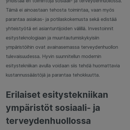
yhdistää eri toimintoja sosiaali- ja terveydenhuollossa.
Tämä ei ainoastaan tehosta toimintaa, vaan myös
parantaa asiakas- ja potilaskokemusta sekä edistää
yhteistyötä eri asiantuntijoiden välillä. Investoinnit
esitysteknologiaan ja muuntautumiskykyisiin
ympäristöihin ovat avainasemassa terveydenhuollon
tulevaisuudessa. Hyvin suunnitellun modernin
esitystekniikan avulla voidaan siis tehdä huomattavia
kustannussäästöjä ja parantaa tehokkuutta.
Erilaiset esitystekniikan
ympäristöt sosiaali- ja
terveydenhuollossa