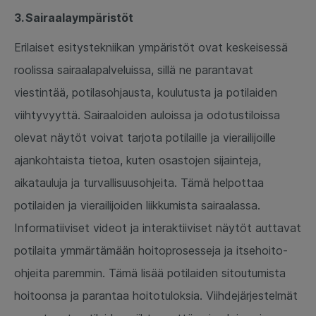
3. Sairaalaympäristöt
Erilaiset esitystekniikan ympäristöt ovat keskeisessä
roolissa sairaalapalveluissa, sillä ne parantavat
viestintää, potilasohjausta, koulutusta ja potilaiden
viihtyvyyttä. Sairaaloiden auloissa ja odotustiloissa
olevat näytöt voivat tarjota potilaille ja vierailijoille
ajankohtaista tietoa, kuten osastojen sijainteja,
aikatauluja ja turvallisuusohjeita. Tämä helpottaa
potilaiden ja vierailijoiden liikkumista sairaalassa.
Informatiiviset videot ja interaktiiviset näytöt auttavat
potilaita ymmärtämään hoitoprosesseja ja itsehoito-
ohjeita paremmin. Tämä lisää potilaiden sitoutumista
hoitoonsa ja parantaa hoitotuloksia. Viihdejärjestelmät