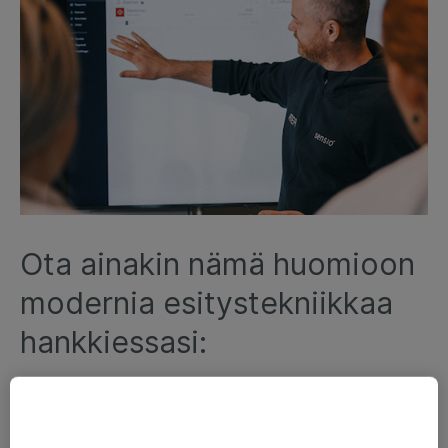
Ota ainakin nämä huomioon
modernia esitystekniikkaa
hankkiessasi:
Hanki modernia esitystekniikkaa
Hanki nykyaikaista ja laadukasta teknologiaa, joka on