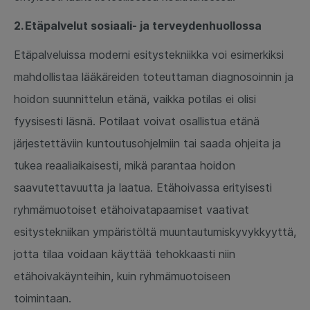
2. Etäpalvelut sosiaali- ja terveydenhuollossa
Etäpalveluissa moderni esitystekniikka voi esimerkiksi
mahdollistaa lääkäreiden toteuttaman diagnosoinnin ja
hoidon suunnittelun etänä, vaikka potilas ei olisi
fyysisesti läsnä. Potilaat voivat osallistua etänä
järjestettäviin kuntoutusohjelmiin tai saada ohjeita ja
tukea reaaliaikaisesti, mikä parantaa hoidon
saavutettavuutta ja laatua. Etähoivassa erityisesti
ryhmämuotoiset etähoivatapaamiset vaativat
esitystekniikan ympäristöltä muuntautumiskyvykkyyttä,
jotta tilaa voidaan käyttää tehokkaasti niin
etähoivakäynteihin, kuin ryhmämuotoiseen
toimintaan.