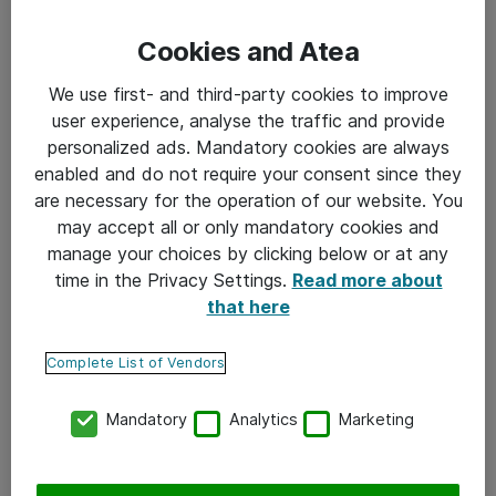
käyttökelpoista vielä vuosienkin päästä. Varmista, että
Cookies and Atea
laitteet ovat päivitettävissä etenkin tietoturvan osalta
We use first- and third-party cookies to improve
ja että järjestelmiä voi muokata
user experience, analyse the traffic and provide
tarvittaessa. Laadukkaan tekniikan lisäksi on tärkeää
personalized ads. Mandatory cookies are always
valita oikea laitekokoonpano oikeaan
enabled and do not require your consent since they
are necessary for the operation of our website. You
käyttötarkoitukseen.
may accept all or only mandatory cookies and
manage your choices by clicking below or at any
Huomioi tilojen monipuolinen käyttötarkoitus
time in the Privacy Settings.
Read more about
that here
Älä räätälöi jokaista tilaa erikseen, vaan pyri luomaan
muuntautuvia tiloja eri käyttötarkoitus huomioiden.
Complete List of Vendors
Tavoitteeksi kannattaa kuitenkin ottaa esitystekniikan
Mandatory
Analytics
Marketing
vakiointi niin, että kaikissa toimipisteissä käytettäisiin
samanlaisia ratkaisuja.