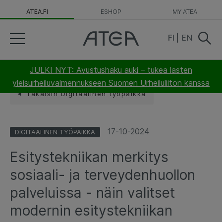
ATEA.FI
ESHOP
MY ATEA
FI
|
EN
JULKI NYT: Avustushaku auki – tukea lasten
yleisurheiluvalmennukseen Suomen Urheiluliiton kanssa
Takaisin Digitaalinen työpaikka
17-10-2024
DIGITAALINEN TYÖPAIKKA
Esitystekniikan merkitys
sosiaali- ja terveydenhuollon
palveluissa - näin valitset
modernin esitystekniikan