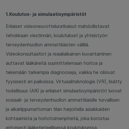
1. Koulutus- ja simulaatioympäristöt
Erilaiset videoneuvotteluratkaisut mahdollistavat
tehokkaan viestinnän, koulutukset ja yhteistyön
terveydenhuollon ammattilaisten välillä.
Videokonsultaatiot ja reaaliaikainen kuvantaminen
auttavat lääkäreitä suunnittelemaan hoitoa ja
tekemään tarkempia diagnooseja, vaikka he olisivat
fyysisesti eri paikoissa. Virtuaaliteknologia (VR), lisätty
todellisuus (AR) ja erilaiset simulaatioympäristöt luovat
sosiaali- ja terveydenhuollon ammattilaisille turvallisen
ja aikariippumattoman tilan harjoitella asiakkaiden
kohtaamista ja hoitotoimenpiteitä, joka korostuu
erityisesti lääketieteellisessä koulutuksessa.