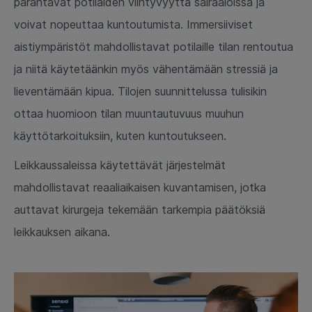
parantavat potilaiden viihtyvyyttä sairaaloissa ja
voivat nopeuttaa kuntoutumista. Immersiiviset
aistiympäristöt mahdollistavat potilaille tilan rentoutua
ja niitä käytetäänkin myös vähentämään stressiä ja
lieventämään kipua. Tilojen suunnittelussa tulisikin
ottaa huomioon tilan muuntautuvuus muuhun
käyttötarkoituksiin, kuten kuntoutukseen.
Leikkaussaleissa käytettävät järjestelmät
mahdollistavat reaaliaikaisen kuvantamisen, jotka
auttavat kirurgeja tekemään tarkempia päätöksiä
leikkauksen aikana.