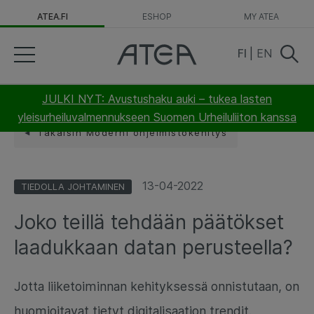
ATEA.FI
ESHOP
MY ATEA
FI
|
EN
JULKI NYT: Avustushaku auki – tukea lasten
yleisurheiluvalmennukseen Suomen Urheiluliiton kanssa
Takaisin Moderni ohjelmistokehitys
13-04-2022
TIEDOLLA JOHTAMINEN
Joko teillä tehdään päätökset
laadukkaan datan perusteella?
Jotta liiketoiminnan kehityksessä onnistutaan, on
huomioitavat tietyt digitalisaation trendit.