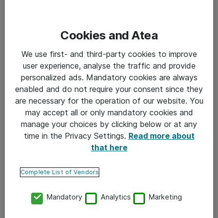
automatisoitujen ja sähköisten prosessien ansioista.
Työaikaa vapautuu tuottavampaan tekemiseen ja
Cookies and Atea
paremman asiakaspalvelun tuottamiseen.
We use first- and third-party cookies to improve
Puuilon
liiketoimintajohto totesi muutamia vuosia
user experience, analyse the traffic and provide
sitten, että heidän nykyinen arkkitehtuuri ei ole sillä
personalized ads. Mandatory cookies are always
enabled and do not require your consent since they
tasolla jolla saavutettaisiin kasvun tavoitteet. Puuilo
are necessary for the operation of our website. You
päätti uusia verkkokaupan ja lähtivät modernisoimaan
may accept all or only mandatory cookies and
integraatioita. Me Ateana autoimme heitä
manage your choices by clicking below or at any
time in the Privacy Settings.
Read more about
integraatioiden rakentamisessa keskitetyn alustan
that here
päälle. Hyödyt hankkeesta ovat olleet merkittäviä,
joista voit lukea lisää Puuilon asiakastarinasta. Meillä
Complete List of Vendors
Atealla on myös projekteja kunnille, vaate- sekä
Mandatory
Analytics
Marketing
valmistavaan teollisuuteen.