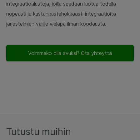
integraatioalustoja, joilla saadaan luotua todella
nopeasti ja kustannustehokkaasti integraatioita
järjestelmien välille vieläpä ilman koodausta.
Voimmeko olla avuksi? Ota yhteyttä
Tutustu muihin