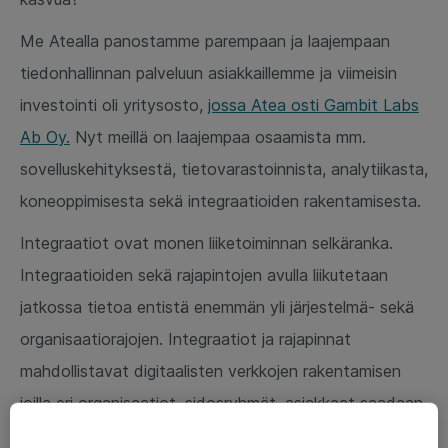
Me Atealla panostamme parempaan ja laajempaan
tiedonhallinnan palveluun asiakkaillemme ja viimeisin
investointi oli yritysosto,
jossa Atea osti Gambit Labs
Ab Oy.
Nyt meillä on laajempaa osaamista mm.
sovelluskehityksestä, tietovarastoinnista, analytiikasta,
koneoppimisesta sekä integraatioiden rakentamisesta.
Integraatiot ovat monen liiketoiminnan selkäranka.
Integraatioiden sekä rajapintojen avulla liikutetaan
jatkossa tietoa entistä enemmän yli järjestelmä- sekä
organisaatiorajojen. Integraatiot ja rajapinnat
mahdollistavat digitaalisten verkkojen rakentamisen
joilla eri organisaatiot, sidosryhmät, asiakkaat saadaan
sitoutumaan teihin kuten myös työntekijät viihtyvät