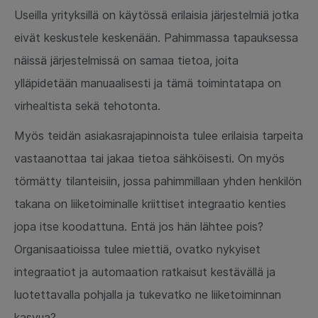
Useilla yrityksillä on käytössä erilaisia järjestelmiä jotka
eivät keskustele keskenään. Pahimmassa tapauksessa
näissä järjestelmissä on samaa tietoa, joita
ylläpidetään manuaalisesti ja tämä toimintatapa on
virhealtista sekä tehotonta.
Myös teidän asiakasrajapinnoista tulee erilaisia tarpeita
vastaanottaa tai jakaa tietoa sähköisesti. On myös
törmätty tilanteisiin, jossa pahimmillaan yhden henkilön
takana on liiketoiminalle kriittiset integraatio kenties
jopa itse koodattuna. Entä jos hän lähtee pois?
Organisaatioissa tulee miettiä, ovatko nykyiset
integraatiot ja automaation ratkaisut kestävällä ja
luotettavalla pohjalla ja tukevatko ne liiketoiminnan
kasvua?