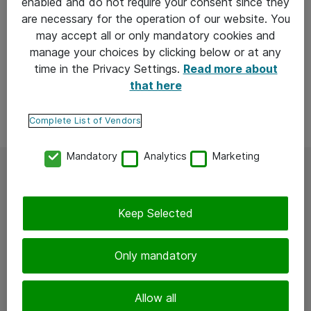
enabled and do not require your consent since they
are necessary for the operation of our website. You
may accept all or only mandatory cookies and
manage your choices by clicking below or at any
time in the Privacy Settings.
Read more about
that here
Complete List of Vendors
Mandatory
Analytics
Marketing
Atea XDR -palvelu. Mikä se
on?
Keep Selected
XDR auttaa havaitsemaan ja torjumaan
Only mandatory
kyberuhkia nopeasti ja kokonaisvaltaisesti
Allow all
Atea XDR -palvelu pähkinänkuoressa