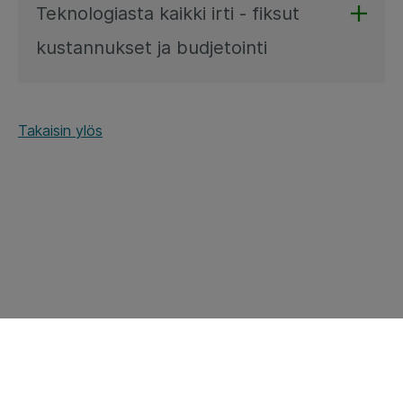
Teknologiasta kaikki irti - fiksut
kustannukset ja budjetointi
Takaisin ylös