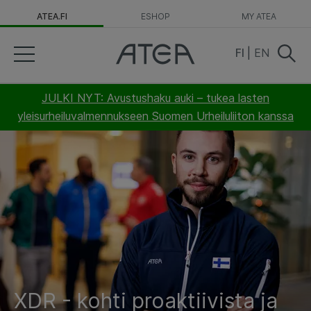
ATEA.FI
ESHOP
MY ATEA
FI
|
EN
JULKI NYT: Avustushaku auki – tukea lasten
yleisurheiluvalmennukseen Suomen Urheiluliiton kanssa
XDR - kohti proaktiivista ja