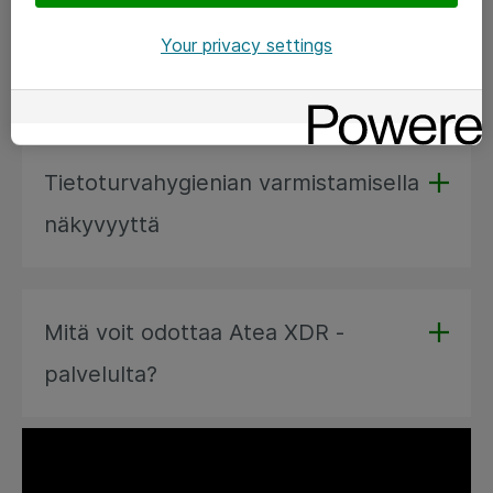
Your privacy settings
Reaktiivisuudesta ennaltaehkäisyyn
Tietoturvahygienian varmistamisella
näkyvyyttä
Mitä voit odottaa Atea XDR -
palvelulta?