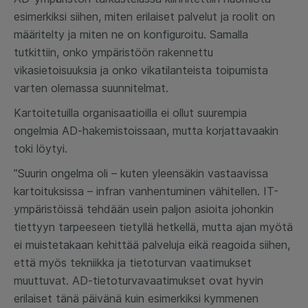
esimerkiksi siihen, miten erilaiset palvelut ja roolit on
määritelty ja miten ne on konfiguroitu. Samalla
tutkittiin, onko ympäristöön rakennettu
vikasietoisuuksia ja onko vikatilanteista toipumista
varten olemassa suunnitelmat.
Kartoitetuilla organisaatioilla ei ollut suurempia
ongelmia AD-hakemistoissaan, mutta korjattavaakin
toki löytyi.
”Suurin ongelma oli – kuten yleensäkin vastaavissa
kartoituksissa – infran vanhentuminen vähitellen. IT-
ympäristöissä tehdään usein paljon asioita johonkin
tiettyyn tarpeeseen tietyllä hetkellä, mutta ajan myötä
ei muistetakaan kehittää palveluja eikä reagoida siihen,
että myös tekniikka ja tietoturvan vaatimukset
muuttuvat. AD-tietoturvavaatimukset ovat hyvin
erilaiset tänä päivänä kuin esimerkiksi kymmenen