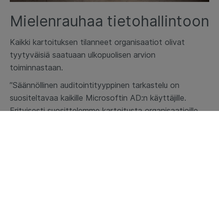
Mielenrauhaa tietohallintoon
Kaikki kartoituksen tilanneet organisaatiot olivat
tyytyväisiä saatuaan ulkopuolisen arvion
toiminnastaan.
”Säännöllinen auditointityyppinen tarkastelu on
suositeltavaa kaikille Microsoftin AD:n käyttäjille.
Erityisesti suosittelemme kartoitusta organisaatioille,
joilla on ulkopuolinen toimija hoitamassa ICT-
ympäristöä. DigiTyyn tapauksessa se on alueellinen
ICT-palveluyritys Joki ICT Oy. He kiittelivät, kuinka
hyvä on, että joku katsoo omaa työtä
auditointinäkökulmasta – oman työnsä jälkeen kun
saattaa jossain vaiheessa sokaistua”, Atean Account
Manager
Jukka Martimo
sanoo.