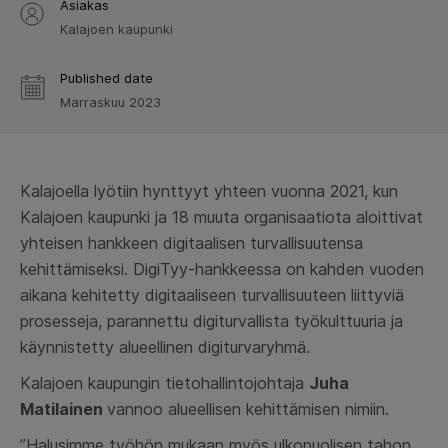
Asiakas
Kalajoen kaupunki
Published date
Marraskuu 2023
Kalajoella lyötiin hynttyyt yhteen vuonna 2021, kun
Kalajoen kaupunki ja 18 muuta organisaatiota aloittivat
yhteisen hankkeen digitaalisen turvallisuutensa
kehittämiseksi. DigiTyy-hankkeessa on kahden vuoden
aikana kehitetty digitaaliseen turvallisuuteen liittyviä
prosesseja, parannettu digiturvallista työkulttuuria ja
käynnistetty alueellinen digiturvaryhmä.
Kalajoen kaupungin tietohallintojohtaja
Juha
Matilainen
vannoo alueellisen kehittämisen nimiin.
”Halusimme työhön mukaan myös ulkopuolisen tahon