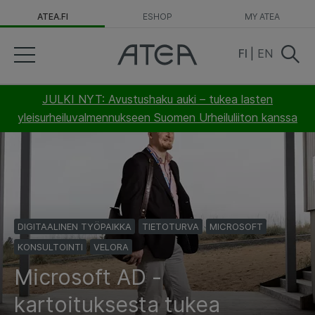
ATEA.FI
ESHOP
MY ATEA
FI
|
EN
JULKI NYT: Avustushaku auki – tukea lasten
yleisurheiluvalmennukseen Suomen Urheiluliiton kanssa
DIGITAALINEN TYÖPAIKKA
TIETOTURVA
MICROSOFT
KONSULTOINTI
VELORA
Microsoft AD -
kartoituksesta tukea