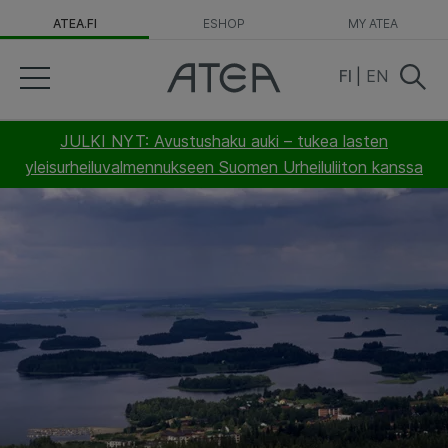
ATEA.FI
ESHOP
MY ATEA
FI
|
EN
JULKI NYT: Avustushaku auki – tukea lasten
yleisurheiluvalmennukseen Suomen Urheiluliiton kanssa