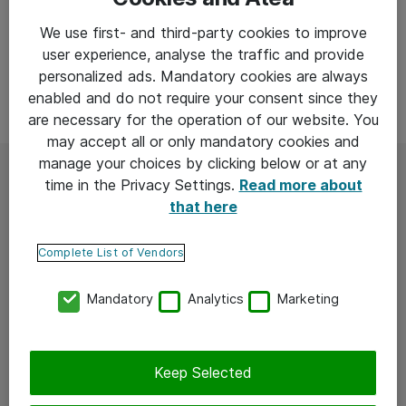
We use first- and third-party cookies to improve
user experience, analyse the traffic and provide
Iiro Pakka
personalized ads. Mandatory cookies are always
Head of Sales, North & East
enabled and do not require your consent since they
Lähetä sähköpostia
are necessary for the operation of our website. You
may accept all or only mandatory cookies and
manage your choices by clicking below or at any
time in the Privacy Settings.
Read more about
Lue lisää
that here
Complete List of Vendors
Mandatory
Analytics
Marketing
Keep Selected