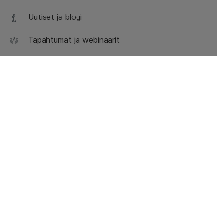
Uutiset ja blogi
Tapahtumat ja webinaarit
Työskentele konsulttina
Asiakastarinat
Ota yhteyttä
Vaihde 010 613 611
Toimistot
Asiakaspalvelu