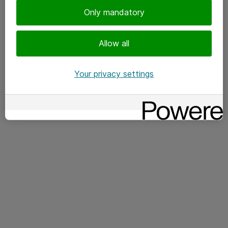
Only mandatory
TIETOVERKOT
Allow all
Katse maailmalla ja juuret Joensuussa –
Your privacy settings
NaaS-ratkaisu tukee Valamis Groupin
globaalia kasvua