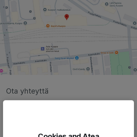
Ota yhteyttä
Asiakaspalvelu
Lähetä sähköpostia
Cookies and Atea