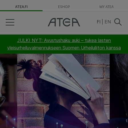
ATEA.FI
ESHOP
MY ATEA
FI
|
EN
JULKI NYT: Avustushaku auki – tukea lasten
yleisurheiluvalmennukseen Suomen Urheiluliiton kanssa