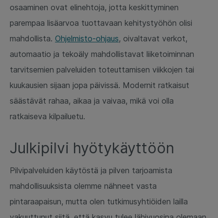
osaaminen ovat elinehtoja, jotta keskittyminen
parempaa lisäarvoa tuottavaan kehitystyöhön olisi
mahdollista.
Ohjelmisto-ohjaus
, oivaltavat verkot,
automaatio ja tekoäly mahdollistavat liiketoiminnan
tarvitsemien palveluiden toteuttamisen viikkojen tai
kuukausien sijaan jopa päivissä. Modernit ratkaisut
säästävät rahaa, aikaa ja vaivaa, mikä voi olla
ratkaiseva kilpailuetu.
Julkipilvi hyötykäyttöön
Pilvipalveluiden käytöstä ja pilven tarjoamista
mahdollisuuksista olemme nähneet vasta
pintaraapaisun, mutta olen tutkimusyhtiöiden lailla
vakuuttunut siitä, että kasvu tulee lähivuosina olemaan