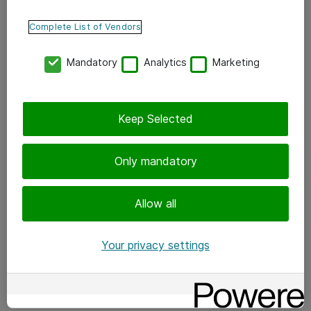
digialustalle, joka voidaan integroida organisaation
Complete List of Vendors
omaan tai palveluntarjoajan datacenteriin. Datamäärien
Mandatory
Analytics
Marketing
kasvaessa fiksuja vaihtoehtoja tarvitaan myös erilaisiin
tallennustarpeisiin ja käyttötilanteisiin.
Keep Selected
Rohkaisua ja opastusta
hybridipilveen
Only mandatory
Moni kaipaa rohkaisua pilvipalveluiden käyttöön sekä
Allow all
näkemystä pilvistrategiansa tekemiseen. Pilvisiirtymän
riskit pysyvät hallinnassa, kun organisaatio siirtyy
Your privacy settings
pilveen suunnitelmallisesti turvallista polkua pitkin.
Tiekartta vie yhtenäiseen politiikkaohjaukseen
perustuvaan, hybridipilvipalveluiden joustavan käytön