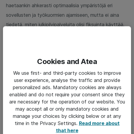
haetaankin ahkerasti optimaalisia ympäristöjä eri
sovellusten ja työkuormien ajamiseen, mutta ei aina
tiedetä, miten julkipilvipalveluita olisi fiksuinta käyttää.
Tarkoituksenmukaiset ratkaisut ovat aina yksilöllisiä, ja
oikeiden valintojen tekemiseen tarvitaan osaamista,
jotta hybridiympäristöt saadaan toimimaan yhteen.
Cookies and Atea
Hyödyt realisoituvat, kun hybridiympäristö on
hallinnassa ja kun esimerkiksi Microsoft Azuren, AWS:n
We use first- and third-party cookies to improve
user experience, analyse the traffic and provide
(Amazon Web Services) tai IBM Cloudin saa
personalized ads. Mandatory cookies are always
yhdistettyä turvallisesti paikalliseen konesaliin.
enabled and do not require your consent since they
are necessary for the operation of our website. You
Datan arvo ymmärretään organisaatioissa päivä
may accept all or only mandatory cookies and
päivältä paremmin, ja sitä halutaan hyödyntää yhä
manage your choices by clicking below or at any
time in the Privacy Settings.
Read more about
monipuolisemmin. Sensoreista ja datapisteistä kertyvä
that here
data kannattaa kerätä talteen julkipilvessä olevalle