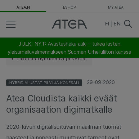
ATEA.FI
ESHOP
MY ATEA
FI
|
EN
JULKI NYT: Avustushaku auki – tukea lasten
yleisurheiluvalmennukseen Suomen Urheiluliiton kanssa
Takaisin Hybridipilvi ja verkot
29-09-2020
HYBRIDIALUSTAT PILVI JA KONESALI
Atea Cloudista kaikki eväät
organisaation digimatkalle
2020-luvun digitalisoituvan maailman tuomat
haasteet ja nopeasti muuttuvat tarpeet ovat