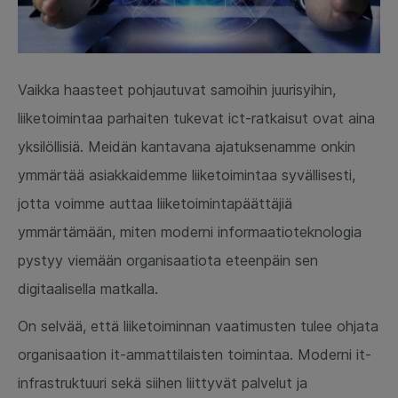
Vaikka haasteet pohjautuvat samoihin juurisyihin,
liiketoimintaa parhaiten tukevat ict-ratkaisut ovat aina
yksilöllisiä. Meidän kantavana ajatuksenamme onkin
ymmärtää asiakkaidemme liiketoimintaa syvällisesti,
jotta voimme auttaa liiketoimintapäättäjiä
ymmärtämään, miten moderni informaatioteknologia
pystyy viemään organisaatiota eteenpäin sen
digitaalisella matkalla.
On selvää, että liiketoiminnan vaatimusten tulee ohjata
organisaation it-ammattilaisten toimintaa. Moderni it-
infrastruktuuri sekä siihen liittyvät palvelut ja