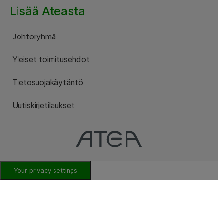
Lisää Ateasta
Johtoryhmä
Yleiset toimitusehdot
Tietosuojakäytäntö
Uutiskirjetilaukset
Your privacy settings