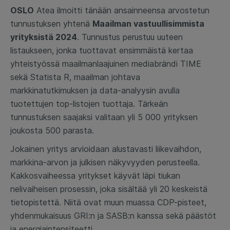
OSLO
Atea ilmoitti tänään ansainneensa arvostetun
tunnustuksen yhtenä
Maailman vastuullisimmista
yrityksistä 2024
. Tunnustus perustuu uuteen
listaukseen, jonka tuottavat ensimmäistä kertaa
yhteistyössä maailmanlaajuinen mediabrändi TIME
sekä Statista R, maailman johtava
markkinatutkimuksen ja data-analyysin avulla
tuotettujen top-listojen tuottaja. Tärkeän
tunnustuksen saajaksi valitaan yli 5 000 yrityksen
joukosta 500 parasta.
Jokainen yritys arvioidaan alustavasti liikevaihdon,
markkina-arvon ja julkisen näkyvyyden perusteella.
Kakkosvaiheessa yritykset käyvät läpi tiukan
nelivaiheisen prosessin, joka sisältää yli 20 keskeistä
tietopistettä. Niitä ovat muun muassa CDP-pisteet,
yhdenmukaisuus GRI:n ja SASB:n kanssa sekä päästöt
ja energiaintensiteetti.