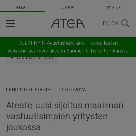
ATEA.FI
ESHOP
MY ATEA
FI
|
EN
JULKI NYT: Avustushaku auki – tukea lasten
yleisurheiluvalmennukseen Suomen Urheiluliiton kanssa
Takaisin Uutiset
LEHDISTÖTIEDOTE
05-07-2024
Atealle uusi sijoitus maailman
vastuullisimpien yritysten
joukossa