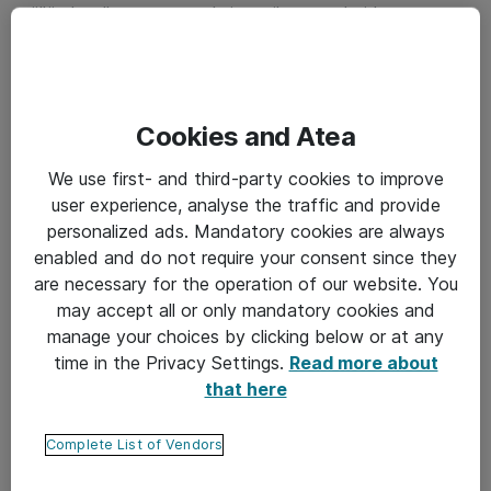
tällä alueella tunnustetuksi maailman parhaiden
joukossa. Tämä sijoitus ja valintaprosessi asettavat
vertailukohdan, jota muut voivat seurata."
Atean muut saavutukset
Cookies and Atea
Vuonna 2024 arvostettu tutkimus- ja
We use first- and third-party cookies to improve
mediayhtiö Corporate Knights arvioi Atean
user experience, analyse the traffic and provide
maailman 100 vastuullisimman yrityksen
personalized ads. Mandatory cookies are always
joukkoon, kolmantena vuonna peräkkäin.
enabled and do not require your consent since they
are necessary for the operation of our website. You
Atea sai äskettäin maailmanlaajuiselta voittoa
may accept all or only mandatory cookies and
tavoittelemattomalta ympäristöjärjestöltä
manage your choices by clicking below or at any
CDP:ltä tunnustuksen johtajuudesta yritysten
time in the Privacy Settings.
Read more about
läpinäkyvyydessä ja suorituskyvyssä
that here
ilmastonmuutoksen torjunnassa, ja se ansaitsi
paikan vuosittaisella A-listalla.
Complete List of Vendors
Atea on saanut viidettä vuotta peräkkäin