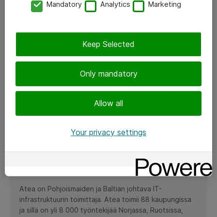
Mandatory
Analytics
Marketing
EcoVadiksen platinaluokituksen ympäristö- ja
yhteiskuntavastuusta, mikä sijoittaa Atean
parhaan 1 prosentin joukkoon yli 130 000
Keep Selected
arvioidusta yrityksestä.
Only mandatory
Lisätietoja: Robert Giori, talousjohtaja Atea ASA, p.
+47 934 09 188
Allow all
Andreas Antonsen, vastuullisuusjohtaja, p. +46 722 44
87 84
Your privacy settings
Timen listaus kokonaisuudessaan
Tietoa Ateasta
Atea on Pohjoismaiden ja Baltian johtava IT-
infrastruktuurin toimittaja. Atea toimii 88 kaupungissa
ja sillä on yli 8 000 työntekijää Norjassa, Ruotsissa,