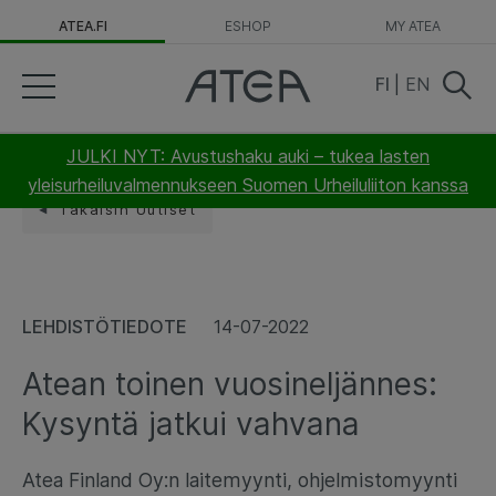
ATEA.FI
ESHOP
MY ATEA
FI
|
EN
JULKI NYT: Avustushaku auki – tukea lasten
yleisurheiluvalmennukseen Suomen Urheiluliiton kanssa
Takaisin Uutiset
LEHDISTÖTIEDOTE
14-07-2022
Atean toinen vuosineljännes:
Kysyntä jatkui vahvana
Atea Finland Oy:n laitemyynti, ohjelmistomyynti