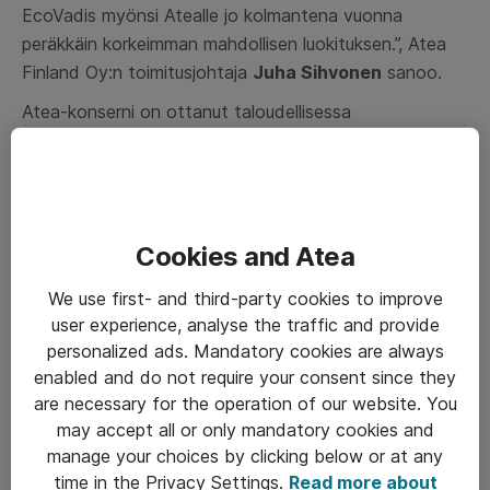
EcoVadis myönsi Atealle jo kolmantena vuonna
peräkkäin korkeimman mahdollisen luokituksen.”, Atea
Finland Oy:n toimitusjohtaja
Juha Sihvonen
sanoo.
Atea-konserni on ottanut taloudellisessa
raportoinnissa käyttöön IFRS15:n mukaisen
liikevaihdon kirjaustavan agentti/päämiestulkinnan
mukaisesti. Muutos koskee ohjelmistoliiketoimintaa
sekä eräitä päämiesten tuottamia palveluita (esim.
Cookies and Atea
takuulaajennukset), joissa IFRS15:n mukaisesti
agenttitoiminnassa saatu kate muodostaa Atealle
We use first- and third-party cookies to improve
kirjattavan liikevaihdon. Jatkossa raportoitava laskutus
user experience, analyse the traffic and provide
vastaa aiemmin raportoitua liikevaihtoa. Kirjaustavan
personalized ads. Mandatory cookies are always
muutoksella ei ole vaikutusta Atea-konsernin katteisiin,
enabled and do not require your consent since they
liiketulokseen, nettotulokseen eikä taseeseen. Atean
are necessary for the operation of our website. You
paikallisissa tilinpäätöksissä noudatamme edelleen
may accept all or only mandatory cookies and
suomalaista kirjanpitokäytäntöä, eikä tällä ole siihen
manage your choices by clicking below or at any
vaikutusta.
time in the Privacy Settings.
Read more about