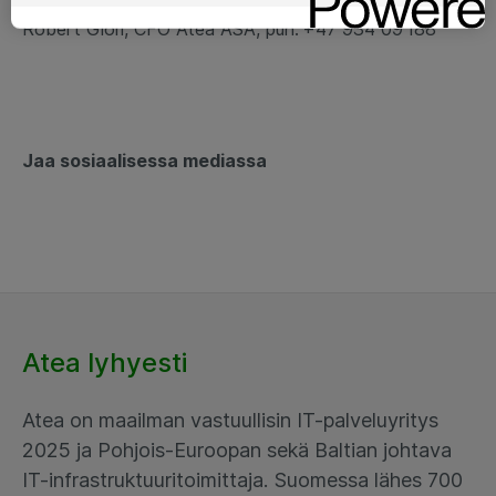
Robert Giori, CFO Atea ASA, puh. +47 934 09 188
Jaa sosiaalisessa mediassa
Atea lyhyesti
Atea on maailman vastuullisin IT-palveluyritys
2025 ja Pohjois-Euroopan sekä Baltian johtava
IT-infrastruktuuritoimittaja. Suomessa lähes 700