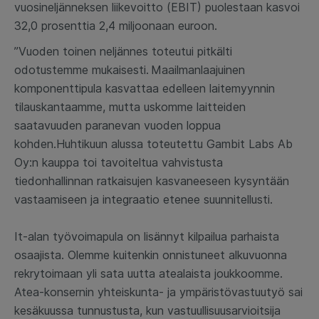
vuosineljänneksen liikevoitto (EBIT) puolestaan kasvoi
32,0 prosenttia 2,4 miljoonaan euroon.
”Vuoden toinen neljännes toteutui pitkälti
odotustemme mukaisesti. Maailmanlaajuinen
komponenttipula kasvattaa edelleen laitemyynnin
tilauskantaamme, mutta uskomme laitteiden
saatavuuden paranevan vuoden loppua
kohden.Huhtikuun alussa toteutettu Gambit Labs Ab
Oy:n kauppa toi tavoiteltua vahvistusta
tiedonhallinnan ratkaisujen kasvaneeseen kysyntään
vastaamiseen ja integraatio etenee suunnitellusti.
It-alan työvoimapula on lisännyt kilpailua parhaista
osaajista. Olemme kuitenkin onnistuneet alkuvuonna
rekrytoimaan yli sata uutta atealaista joukkoomme.
Atea-konsernin yhteiskunta- ja ympäristövastuutyö sai
kesäkuussa tunnustusta, kun vastuullisuusarvioitsija