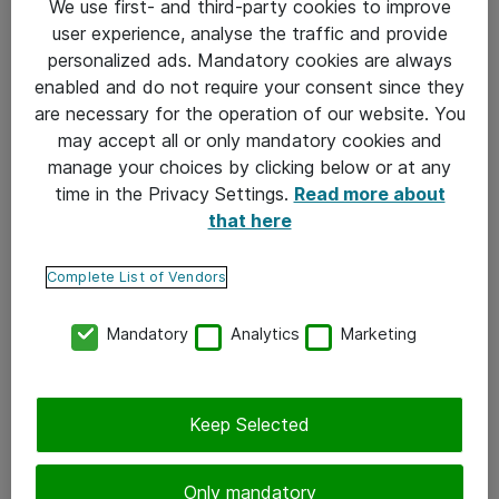
vauhtia. Samaan aikaan myös kotitalouksien
We use first- and third-party cookies to improve
user experience, analyse the traffic and provide
tietoturvaan tulee kiinnittää enemmän huomiota.
personalized ads. Mandatory cookies are always
Voisiko olla niin, että edistykselliset työnantajat
enabled and do not require your consent since they
varmistavat työntekijän tietoturvaa myös
are necessary for the operation of our website. You
may accept all or only mandatory cookies and
kotiverkoissa. Päätelaitetietoturva rajoittuu vain
manage your choices by clicking below or at any
käytettävään päätelaitteeseen. Mistä huomaamme,
time in the Privacy Settings.
Read more about
että perheemme älyvaaka juttelee ihan jonnekin
that here
muualle kuin mihin pitäisi tai älytelevisio kerää meistä
Complete List of Vendors
tietoja? Taitaa olla älykkään palomuurin paikka. Onhan
meillä aika monella jo kulunvalvontaan liittyvä
Mandatory
Analytics
Marketing
hälytysjärjestelmäkin. Mitäpä jos näkisimme esimerkiksi,
mitkä laitteet meillä kommunikoivat eri maihin? Minua
Keep Selected
ainakin kiinnostaisi, jos pesukoneeni alkaisi jutella
verkon yli Romaniaan.
Only mandatory