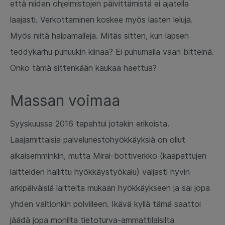
että niiden ohjelmistojen päivittämistä ei ajatella
laajasti. Verkottaminen koskee myös lasten leluja.
Myös niitä halpamalleja. Mitäs sitten, kun lapsen
teddykarhu puhuukin kiinaa? Ei puhumalla vaan bitteinä.
Onko tämä sittenkään kaukaa haettua?
Massan voimaa
Syyskuussa 2016 tapahtui jotakin erikoista.
Laajamittaisia palvelunestohyökkäyksiä on ollut
aikaisemminkin, mutta Mirai-bottiverkko (kaapattujen
laitteiden hallittu hyökkäystyökalu) valjasti hyvin
arkipäiväisiä laitteita mukaan hyökkäykseen ja sai jopa
yhden valtionkin polvilleen. Ikävä kyllä tämä saattoi
jäädä jopa monilta tietoturva-ammattilaisilta