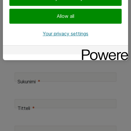
Jos haluat sparrailla aiheesta lisää, ota meihin
Allow all
rohkeasti yhteyttä.
Your privacy settings
Etunimi
Sukunimi
Titteli