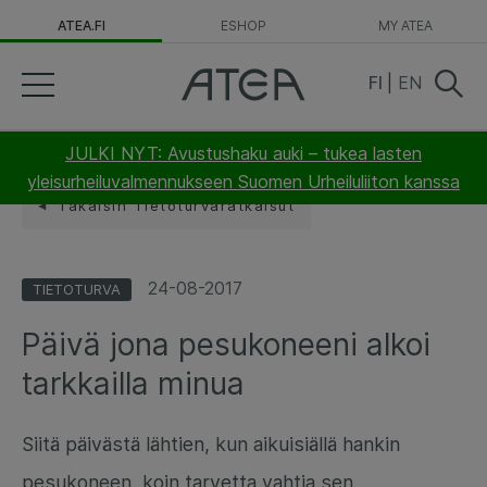
ATEA.FI
ESHOP
MY ATEA
FI
|
EN
JULKI NYT: Avustushaku auki – tukea lasten
yleisurheiluvalmennukseen Suomen Urheiluliiton kanssa
Takaisin Tietoturvaratkaisut
24-08-2017
TIETOTURVA
Päivä jona pesukoneeni alkoi
tarkkailla minua
Siitä päivästä lähtien, kun aikuisiällä hankin
pesukoneen, koin tarvetta vahtia sen