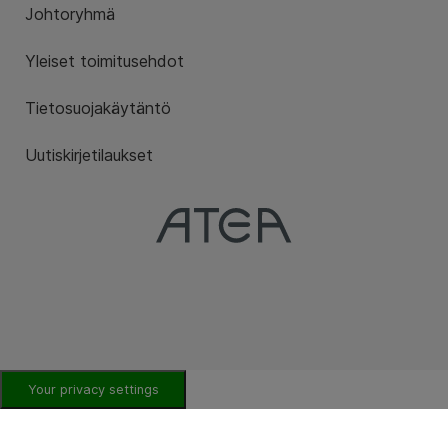
Johtoryhmä
Yleiset toimitusehdot
Tietosuojakäytäntö
Uutiskirjetilaukset
Your privacy settings
DIGITAALINEN TYÖPAIKKA