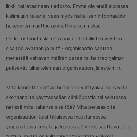
linkki tai lataamaan tiedosto. Emme ole enää suojassa
kielimuurin takana, vaan myös haitallisen informaation
hakeminen muuttuu ammattimaisemmaksi.
On korostunut riski, että näiden haitallisten viestien
sisältöä avataan ja puff - organisaatio saattaa
menettää valtavan määrän dataa tai haittaohjelmat
pääsevät luikertelemaan organisaation järjestelmiin.
Mitä kannattaa ottaa huomioon välttyäkseen ikäviltä
skenaarioilta käyttäessään sähköpostia tai selatessa
netissä mitä tahansa sisältöä? Mitä perusasioita
organisaation tulisi tällaisessa muuttuneessa
ympäristössä kerrata ja korostaa? Vinkit saattavat olla
tuttuja, mutta on kullanarvoista kerrata vinkkejä