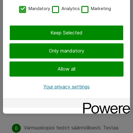
siltä, että ne tulisivat vaikka suoraan
Mandatory
Analytics
Marketing
toimitusjohtajalta tai HR-osastolta.
Tarkista mahdollisen linkin URL (mutta älä
klikkaa ennen tarkistusta). Epämääräiset URL:t
Keep Selected
ja kirjoitusvirheet paljastavat haitallisen linkin.
Only mandatory
Arkaluontoisemmat selailut, kuten
pankkiasioiden tai verkko-ostosten tekeminen,
Allow all
tulisi tehdä ainoastaan sinulle kuuluvalla
laitteella joka on kytkettynä luotettavaan
Your privacy settings
verkkoon. Julkinen tietokone ja ilmainen, avoin
Wi-Fi –yhteys luovat riskin tietojen kopioinnille
tai varastamiselle.
Varmuuskopioi tiedot säännöllisesti. Testaa