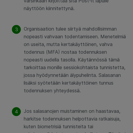
varsinkaan kirjoittaa sitä Post-it lapulle
näyttöön kiinnitettynä.
Organisaation tulee siirtyä mahdollisimman
nopeasti vahvaan todentamiseen. Menetelmiä
on useita, mutta kertakäyttöinen, vahva
todennus (MFA) nostaa todennuksen
nopeasti uudella tasolla. Käytännössä tämä
tarkoittaa monille sessiokohtaista tunnistetta,
jossa hyödynnetään älypuhelinta. Salasanan
lisäksi syötetään kertakäyttöinen tunnus
todennuksen yhteydessä.
Jos salasanojen muistaminen on haastavaa,
harkitse todennuksen helpottavia ratkaisuja,
kuten biometrisiä tunnisteita tai