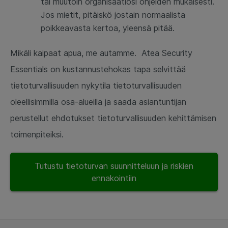
tai muutoin organisaatiosi ohjeiden mukaisesti.
Jos mietit, pitäiskö jostain normaalista
poikkeavasta kertoa, yleensä pitää.
Mikäli kaipaat apua, me autamme. Atea Security
Essentials on kustannustehokas tapa selvittää
tietoturvallisuuden nykytila tietoturvallisuuden
oleellisimmilla osa-alueilla ja saada asiantuntijan
perustellut ehdotukset tietoturvallisuuden kehittämisen
toimenpiteiksi.
Tutustu tietoturvan suunnitteluun ja riskien
ennakointiin