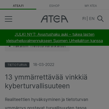
ATEA.FI
ESHOP
MY ATEA
FI
|
EN
JULKI NYT: Avustushaku auki – tukea lasten
yleisurheiluvalmennukseen Suomen Urheiluliiton kanssa
Takaisin Tietoturvaratkaisut
18-03-2022
TIETOTURVA
13 ymmärrettävää vinkkiä
kyberturvallisuuteen
Realiteettien hyväksyminen ja tietoturvan
ymmärrys nostavat turvallisuuden tasoa