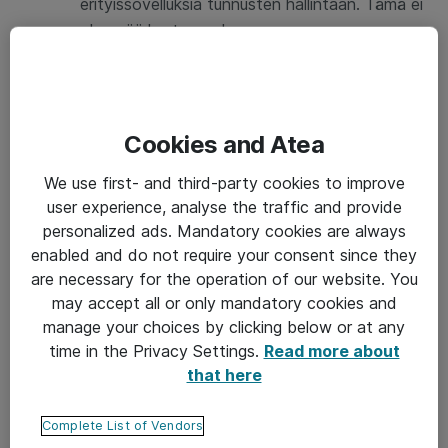
erityissovelluksia tunnusten hallintaan. Tämä ei
ole enää kustannuskysymys.
Älä jätä laitteitasi valvovien silmiesi
ulottamattomiin. Vaikka poistuisit vain hetkeksi
Cookies and Atea
päätelaitteesi ääreltä, lukitse näyttö jotta
kukaan ei voi käyttää laitettasi
We use first- and third-party cookies to improve
kahvinhakureissusi aikana. Jos käytät USB-
user experience, analyse the traffic and provide
muistitikkua tai ulkoista kovalevyä, huomioi
personalized ads. Mandatory cookies are always
enabled and do not require your consent since they
myös niiden lukitseminen.
are necessary for the operation of our website. You
may accept all or only mandatory cookies and
Ole varovainen, kun avaat sähköpostin mukana
manage your choices by clicking below or at any
tulevia linkkejä tai liitteitä. Jos sähköposti on
time in the Privacy Settings.
Read more about
that here
jostain syystä odottamaton tai epäilyttävä,
älä napsauta sitä. Huijarit ovat taitavia
Complete List of Vendors
personoidessaan sähköposteja näyttämään