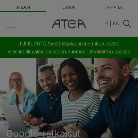
ATEA.FI
ESHOP
MY ATEA
FI
|
EN
JULKI NYT: Avustushaku auki – tukea lasten
yleisurheiluvalmennukseen Suomen Urheiluliiton kanssa
Google-ratkaisut