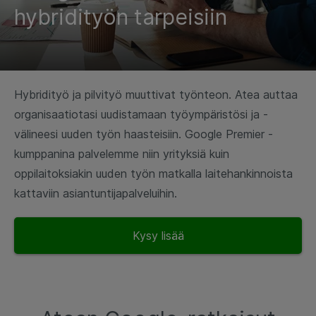
hybridityön tarpeisiin
Hybridityö ja pilvityö muuttivat työnteon. Atea auttaa
organisaatiotasi uudistamaan työympäristösi ja -
välineesi uuden työn haasteisiin. Google Premier -
kumppanina palvelemme niin yrityksiä kuin
oppilaitoksiakin uuden työn matkalla laitehankinnoista
kattaviin asiantuntijapalveluihin.
Kysy lisää