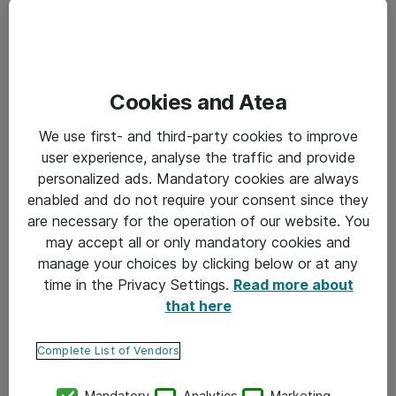
suuren joustavuuden, Gyllensvärd sanoo.
Toinen etu on nopeus: sovellus toimii nopeammin ilman
yhteyttä pilveen. Samalla tietoturva paranee, koska
data ei kulje internetin kautta.
Cookies and Atea
We use first- and third-party cookies to improve
”Paikallisessa tekoälyssä ei tarvitse
user experience, analyse the traffic and provide
miettiä laitteen ja palvelimen välistä
personalized ads. Mandatory cookies are always
enabled and do not require your consent since they
viestintää, koska palvelinta ei ole.
are necessary for the operation of our website. You
Kaikki on omalla laitteella, mikä
may accept all or only mandatory cookies and
manage your choices by clicking below or at any
yksinkertaistaa tietoturvakysymyksiä
time in the Privacy Settings.
Read more about
merkittävästi.”
that here
— Alexander Gyllensvärd
Complete List of Vendors
Mandatory
Analytics
Marketing