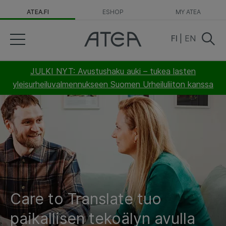
ATEA.FI
ESHOP
MY ATEA
FI
|
EN
JULKI NYT: Avustushaku auki – tukea lasten
yleisurheiluvalmennukseen Suomen Urheiluliiton kanssa
Care to Translate tuo
paikallisen tekoälyn avulla