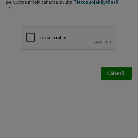
peruuttaa milloin tahansa sivulta
Tietosuojakäytäntö
.
Lähetä