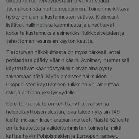
oikeaa tietoa terveydestään ja voivat saada
täsmällisempää hoitoa nopeammin. Toinen merkittävä
hyöty on ajan ja kustannusten säästö. Kielimuurit
lisäävät hallinnollista kuormitusta ja aiheuttavat
korkeita kustannuksia esimerkiksi tulkkipalveluiden ja
tehottoman resurssien käytön kautta.
Tietoturvan näkökulmasta on myös tärkeää, ettei
potilasdata päädy vääriin käsiin. Avoimet, internetissä
käytettävät käännöstyökalut eivät aina pysty
takaamaan tätä. Myös omaisten tai muiden
ulkopuolisten käyttäminen tulkkeina voi aiheuttaa
riskejä potilaan yksityisyydelle.
Care to Translate on kehittänyt turvallisen ja
helppokäyttöisen alustan, joka tukee nykyisin 149
kieltä, mukaan lukien arabian murteet. Näistä 52 kieltä
on tarkastettu ja validoitu ihmisten toimesta, mikä
kattaa hyvin Pohjoismaiden ja Euroopan tarpeet.