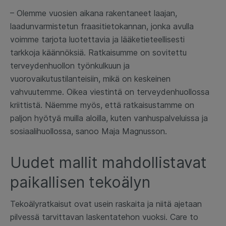
– Olemme vuosien aikana rakentaneet laajan,
laadunvarmistetun fraasitietokannan, jonka avulla
voimme tarjota luotettavia ja lääketieteellisesti
tarkkoja käännöksiä. Ratkaisumme on sovitettu
terveydenhuollon työnkulkuun ja
vuorovaikutustilanteisiin, mikä on keskeinen
vahvuutemme. Oikea viestintä on terveydenhuollossa
kriittistä. Näemme myös, että ratkaisustamme on
paljon hyötyä muilla aloilla, kuten vanhuspalveluissa ja
sosiaalihuollossa, sanoo Maja Magnusson.
Uudet mallit mahdollistavat
paikallisen tekoälyn
Tekoälyratkaisut ovat usein raskaita ja niitä ajetaan
pilvessä tarvittavan laskentatehon vuoksi. Care to