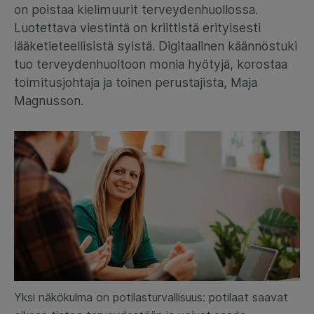
on poistaa kielimuurit terveydenhuollossa.
Luotettava viestintä on kriittistä erityisesti
lääketieteellisistä syistä. Digitaalinen käännöstuki
tuo terveydenhuoltoon monia hyötyjä, korostaa
toimitusjohtaja ja toinen perustajista, Maja
Magnusson.
Yksi näkökulma on potilasturvallisuus: potilaat saavat