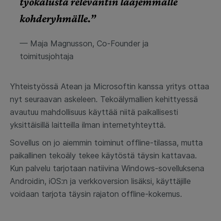
työkalusta relevantin laajemmalle
kohderyhmälle.”
— Maja Magnusson, Co-Founder ja
toimitusjohtaja
Yhteistyössä Atean ja Microsoftin kanssa yritys ottaa
nyt seuraavan askeleen. Tekoälymallien kehittyessä
avautuu mahdollisuus käyttää niitä paikallisesti
yksittäisillä laitteilla ilman internetyhteyttä.
Sovellus on jo aiemmin toiminut offline-tilassa, mutta
paikallinen tekoäly tekee käytöstä täysin kattavaa.
Kun palvelu tarjotaan natiivina Windows-sovelluksena
Androidin, iOS:n ja verkkoversion lisäksi, käyttäjille
voidaan tarjota täysin rajaton offline-kokemus.