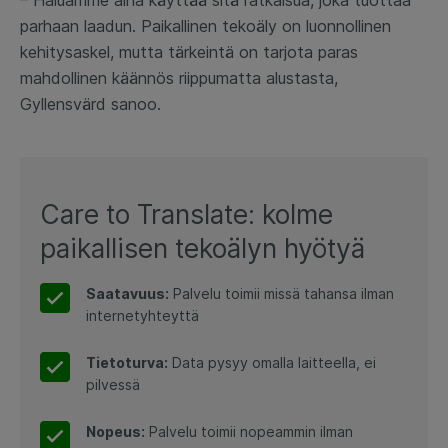
– Haluamme aina käyttää sitä ratkaisua, joka tuottaa
parhaan laadun. Paikallinen tekoäly on luonnollinen
kehitysaskel, mutta tärkeintä on tarjota paras
mahdollinen käännös riippumatta alustasta,
Gyllensvärd sanoo.
Care to Translate: kolme
paikallisen tekoälyn hyötyä
Saatavuus:
Palvelu toimii missä tahansa ilman
internetyhteyttä
Tietoturva:
Data pysyy omalla laitteella, ei
pilvessä
Nopeus:
Palvelu toimii nopeammin ilman