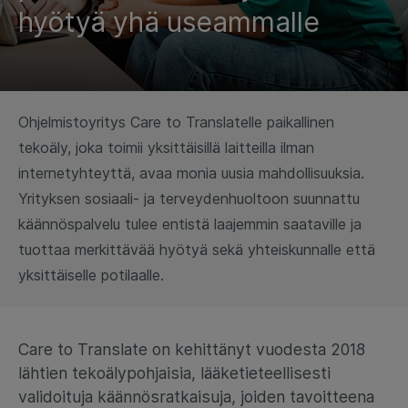
hyötyä yhä useammalle
Ohjelmistoyritys Care to Translatelle paikallinen
tekoäly, joka toimii yksittäisillä laitteilla ilman
internetyhteyttä, avaa monia uusia mahdollisuuksia.
Yrityksen sosiaali- ja terveydenhuoltoon suunnattu
käännöspalvelu tulee entistä laajemmin saataville ja
tuottaa merkittävää hyötyä sekä yhteiskunnalle että
yksittäiselle potilaalle.
Care to Translate on kehittänyt vuodesta 2018
lähtien tekoälypohjaisia, lääketieteellisesti
validoituja käännösratkaisuja, joiden tavoitteena