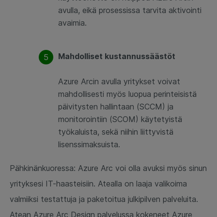
avulla, eikä prosessissa tarvita aktivointi
avaimia.
Mahdolliset kustannussäästöt
Azure Arcin avulla yritykset voivat
mahdollisesti myös luopua perinteisistä
päivitysten hallintaan (SCCM) ja
monitorointiin (SCOM) käytetyistä
työkaluista, sekä niihin liittyvistä
lisenssimaksuista.
Pähkinänkuoressa: Azure Arc voi olla avuksi myös sinun
yrityksesi IT-haasteisiin. Atealla on laaja valikoima
valmiiksi testattuja ja paketoitua julkipilven palveluita.
Atean Azure Arc Design palvelussa kokeneet Azure