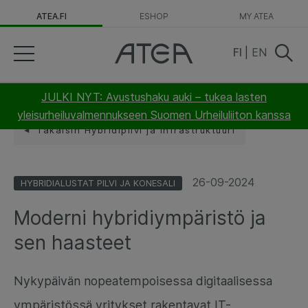
ATEA.FI
ESHOP
MY ATEA
FI
|
EN
JULKI NYT: Avustushaku auki – tukea lasten
yleisurheiluvalmennukseen Suomen Urheiluliiton kanssa
Takaisin Hybridipilvi ja infrastruktuuri
26-09-2024
HYBRIDIALUSTAT PILVI JA KONESALI
Moderni hybridiympäristö ja
sen haasteet
Nykypäivän nopeatempoisessa digitaalisessa
ympäristössä yritykset rakentavat IT-