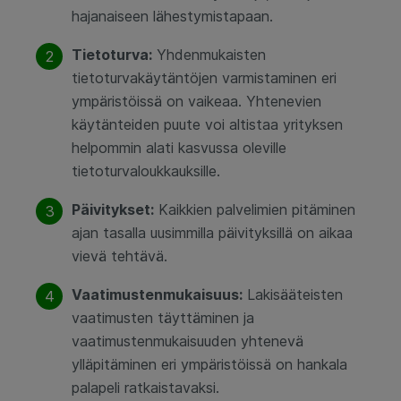
hajanaiseen lähestymistapaan.
Tietoturva:
Yhdenmukaisten
tietoturvakäytäntöjen varmistaminen eri
ympäristöissä on vaikeaa. Yhtenevien
käytänteiden puute voi altistaa yrityksen
helpommin alati kasvussa oleville
tietoturvaloukkauksille.
Päivitykset:
Kaikkien palvelimien pitäminen
ajan tasalla uusimmilla päivityksillä on aikaa
vievä tehtävä.
Vaatimustenmukaisuus:
Lakisääteisten
vaatimusten täyttäminen ja
vaatimustenmukaisuuden yhtenevä
ylläpitäminen eri ympäristöissä on hankala
palapeli ratkaistavaksi.