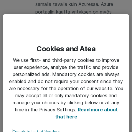
samalla tavalla kuin Azuressa. Azure
portaalin kautta yrityksen on myös
kätevä seurata Windows Server
2012/2012 R2 inventaariotaan
palvelimista, joissa ESU on käytössä.
Cookies and Atea
Yhtenäinen päivitysten hallinta Azure
We use first- and third-party cookies to improve
Update Managerin avulla
user experience, analyse the traffic and provide
personalized ads. Mandatory cookies are always
Azure Update Managerin avulla voit
enabled and do not require your consent since they
hallita kaikkien palvelimiesi päivityksiä
are necessary for the operation of our website. You
samasta konsolista. Automatisoimalla
may accept all or only mandatory cookies and
päivitysprosessin Azure Update Manager
manage your choices by clicking below or at any
auttaa myös yritystäsi ylläpitämään
time in the Privacy Settings.
Read more about
lakisääteisten vaatimusten
that here
noudattamista, ja vähentää
tietoturvahaavoittuvuuksien riskiä.
Complete List of Vendors