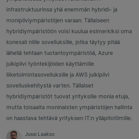
infrastruktuurinsa yhä enemmän hybridi- ja
monipilviympäristöjen varaan. Tällaiseen
hybridiympäristöön voisi kuulua esimerkiksi oma
konesali niille sovelluksille, jotka täytyy pitää
lähellä tehtaan tuotantoympäristöä, Azure
julkipilvi työntekijöiden käyttämille
liiketoimintasovelluksille ja AWS julkipilvi
sovelluskehitystä varten. Tällaiset
hybridiympäristöt tuovat yrityksille monia etuja,
mutta toisaalta moninaisten ympäristöjen hallinta
on haastava tehtävä yrityksen IT:n ylläpitotiimille.
Jussi Laakso