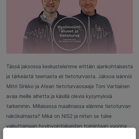
Tässä jaksossa keskustelemme erittäin ajankohtaisesta
ja tärkeästä teemasta eli tietoturvasta. Jaksoa isännöi
Miitri Sinkko ja Atean tietoturvaosaaja Toni Vartiainen
avaa meille aihetta ja käsillä olevia kysymyksiä
tarkemmin. Millaisessa maailmassa elämme tietoturvan
näkökulmasta? Mikä on NIS2 ja miten se tulee
vaikuttamaan hyvinvointialueiden toimintaan vuonna
2024?