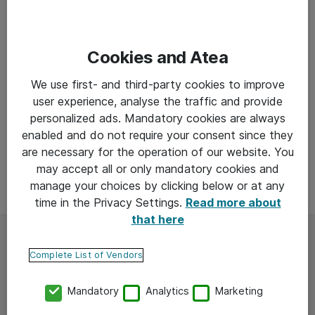
Cookies and Atea
Kuuntele Spotifyssa
We use first- and third-party cookies to improve
user experience, analyse the traffic and provide
personalized ads. Mandatory cookies are always
Kuuntele Youtubessa
enabled and do not require your consent since they
are necessary for the operation of our website. You
may accept all or only mandatory cookies and
manage your choices by clicking below or at any
Jaa sosiaalisessa mediassa
time in the Privacy Settings.
Read more about
that here
Atea lyhyesti
Complete List of Vendors
Mandatory
Analytics
Marketing
Atea on maailman vastuullisin IT-palveluyritys
2025 ja Pohjois-Euroopan sekä Baltian johtava