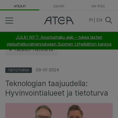
ATEA.FI
ESHOP
MY ATEA
FI
|
EN
JULKI NYT: Avustushaku auki – tukea lasten
yleisurheiluvalmennukseen Suomen Urheiluliiton kanssa
Takaisin Tietoturva
09-01-2024
TIETOTURVA
Teknologian taajuudella:
Hyvinvointialueet ja tietoturva