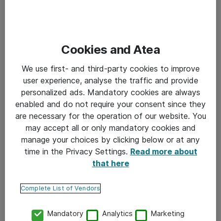
selkeät, toiminnalliset mittarit jotta edistystä voidaan
havaita.
Cookies and Atea
Selkeä toiminnallisiin mittareihin ja niiden seuraamiseen
perustuva tiekartta on välttämätön. Sen onnistunut
We use first- and third-party cookies to improve
user experience, analyse the traffic and provide
laatiminen vaatii monesti organisaatioissa muutoksia
personalized ads. Mandatory cookies are always
perinteisessä IT-ajattelumallissa. Digitalisaatio on
enabled and do not require your consent since they
erottamaton osa liiketoiminnan kehitystä ja sen
are necessary for the operation of our website. You
may accept all or only mandatory cookies and
kehityksen omistajuus tulee olla liiketoiminnan johdolla.
manage your choices by clicking below or at any
Kokonaisarkkitehtuuriajattelu taas on ymmärrettävä
time in the Privacy Settings.
Read more about
johdon prosessina. Kokonaisarkkitehtuuriprosessin
that here
käynnistämisessä on tärkeää, että ei tehdä projektia
Complete List of Vendors
vaan jatkuva osa johtamista.
Mandatory
Analytics
Marketing