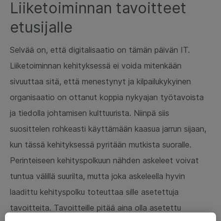
Liiketoiminnan tavoitteet
etusijalle
Selvää on, että digitalisaatio on tämän päivän IT.
Liiketoiminnan kehityksessä ei voida mitenkään
sivuuttaa sitä, että menestynyt ja kilpailukykyinen
organisaatio on ottanut koppia nykyajan työtavoista
ja tiedolla johtamisen kulttuurista. Niinpä siis
suosittelen rohkeasti käyttämään kaasua jarrun sijaan,
kun tässä kehityksessä pyritään mutkista suoralle.
Perinteiseen kehityspolkuun nähden askeleet voivat
tuntua välillä suurilta, mutta joka askeleella hyvin
laadittu kehityspolku toteuttaa sille asetettuja
tavoitteita. Tavoitteille pitää aina olla asetettu