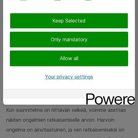
Kuoppa kehityksen tiellä?
Aja vierestä ohi
Keep Selected
Liiketoiminnan kehittämiseen laadittua toiminnallista
kehityspolkua toteuttaessa usein huomataan, että
Only mandatory
matkalla on jokin tärkeä järjestelmä tai kokonaisuus,
joka nykyisessä elinkaarensa vaiheessa ei tue
Allow all
kehityspolkumme toteutumista sellaisenaan.
Your privacy settings
Muutoksen avain ei ole kaiken vanhan hylkäämisessä,
vaan käytettävyyden, hyötyjen ja käyttäjäkokemuksen
kehittämisessä.
Kun suunnitelma on riittävän selkeä, voimme asettaa
näiden ongelmien ratkaisemiselle arvon. Harvoin
ongelma on ainutlaatuinen, ja sen ratkaisemiseksi on