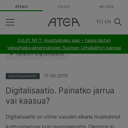
ATEA.FI
ESHOP
MY ATEA
FI
|
EN
JULKI NYT: Avustushaku auki – tukea lasten
yleisurheiluvalmennukseen Suomen Urheiluliiton kanssa
Takaisin Digitalisaatio
11-06-2019
DIGITALISAATIO
Digitalisaatio. Painatko jarrua
vai kaasua?
Digitalisaatio on viime vuosien aikana muokannut
kulttuuriamme kuin huomaamatta. Olemme jo