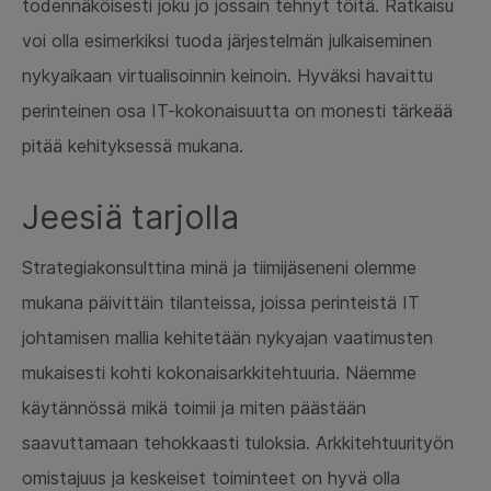
todennäköisesti joku jo jossain tehnyt töitä. Ratkaisu
voi olla esimerkiksi tuoda järjestelmän julkaiseminen
nykyaikaan virtualisoinnin keinoin. Hyväksi havaittu
perinteinen osa IT-kokonaisuutta on monesti tärkeää
pitää kehityksessä mukana.
Jeesiä tarjolla
Strategiakonsulttina minä ja tiimijäseneni olemme
mukana päivittäin tilanteissa, joissa perinteistä IT
johtamisen mallia kehitetään nykyajan vaatimusten
mukaisesti kohti kokonaisarkkitehtuuria. Näemme
käytännössä mikä toimii ja miten päästään
saavuttamaan tehokkaasti tuloksia. Arkkitehtuurityön
omistajuus ja keskeiset toiminteet on hyvä olla