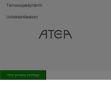
Tietosuojakäytäntö
Uutiskirjetilaukset
Your privacy settings
HYBRIDIALUSTAT PILVI JA KONESALI
Aikakauden loppu. Hypervisor-kentän
jakautuminen ja virtuaalikoneiden
tulevaisuus