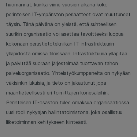
huomannut, kuinka viime vuosien aikana koko
perinteisen IT-ympäristön periaatteet ovat muuttuneet
täysin. Tänä päivänä on yleistä, että suhteellisen
suurikin organisaatio voi asettaa tavoitteeksi luopua
kokonaan perustietotekniikan IT-infrastruktuurin
ylläpidosta omissa tiloissaan. Infrastruktuuria ylläpitää
ja päivittää suoraan järjestelmää tuottavan tahon
palveluorganisaatio. Yhteistyökumppaneita on nykyään
väkisinkin lukuisia, ja tieto on jakautunut jopa
maantieteellisesti eri toimittajien konesaleihin.
Perinteisen IT-osaston tulee omaksua organisaatiossa
uusi rooli nykyajan hallintatoimistona, joka osallistuu
liiketoiminnan kehitykseen kiinteästi.