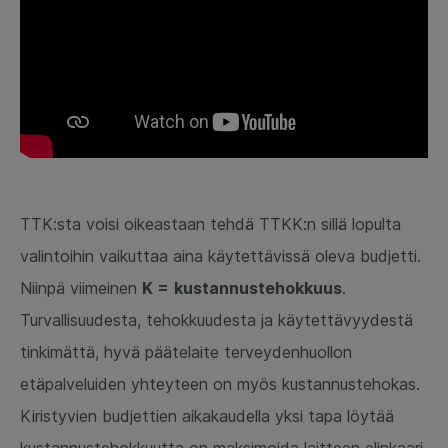
TTK:sta voisi oikeastaan tehdä TTKK:n sillä lopulta
valintoihin vaikuttaa aina käytettävissä oleva budjetti.
Niinpä viimeinen
K =
kustannustehokkuus
.
Turvallisuudesta, tehokkuudesta ja käytettävyydestä
tinkimättä, hyvä päätelaite terveydenhuollon
etäpalveluiden yhteyteen on myös kustannustehokas.
Kiristyvien budjettien aikakaudella yksi tapa löytää
kustannustehokkuutta on maksimoida laitteen elinkaari