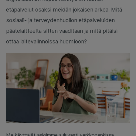
etäpalvelut osaksi meidän jokaisen arkea. Mitä
sosiaali- ja terveydenhuollon etäpalveluiden
päätelaitteelta sitten vaaditaan ja mitä pitäisi
ottaa laitevalinnoissa huomioon?
Me käyttäjät asioimme sujuvasti verkkopankissa,