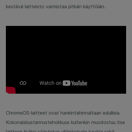
kestävä laitteisto varmistaa pitkän käyttöiän.
ChromeOS-laitteet ovat hankintahinnaltaan edullisia.
Kokonaiskustannustehokkuus kuitenkin muodostuu itse
laitteen lisäksi säästetyn ylläpitotyön kautta sekä