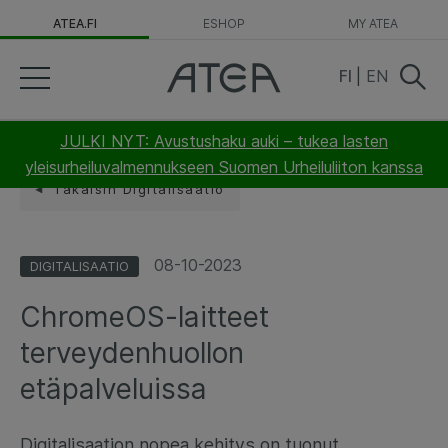
ATEA.FI
ESHOP
MY ATEA
FI
|
EN
JULKI NYT: Avustushaku auki – tukea lasten
yleisurheiluvalmennukseen Suomen Urheiluliiton kanssa
Takaisin Digitalisaatio
08-10-2023
DIGITALISAATIO
ChromeOS-laitteet
terveydenhuollon
etäpalveluissa
Digitalisaation nopea kehitys on tuonut