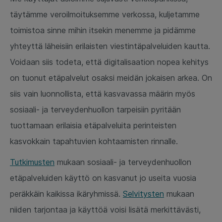
täytämme veroilmoituksemme verkossa, kuljetamme
toimistoa sinne mihin itsekin menemme ja pidämme
yhteyttä läheisiin erilaisten viestintäpalveluiden kautta.
Voidaan siis todeta, että digitalisaation nopea kehitys
on tuonut etäpalvelut osaksi meidän jokaisen arkea. On
siis vain luonnollista, että kasvavassa määrin myös
sosiaali- ja terveydenhuollon tarpeisiin pyritään
tuottamaan erilaisia etäpalveluita perinteisten
kasvokkain tapahtuvien kohtaamisten rinnalle.
Tutkimusten
mukaan sosiaali- ja terveydenhuollon
etäpalveluiden käyttö on kasvanut jo useita vuosia
peräkkäin kaikissa ikäryhmissä.
Selvitysten
mukaan
niiden tarjontaa ja käyttöä voisi lisätä merkittävästi,