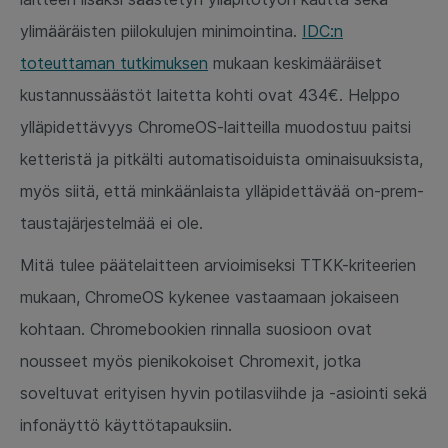
ylimääräisten piilokulujen minimointina.
IDC:n
toteuttaman tutkimuksen
mukaan keskimääräiset
kustannussäästöt laitetta kohti ovat 434€. Helppo
ylläpidettävyys ChromeOS-laitteilla muodostuu paitsi
ketteristä ja pitkälti automatisoiduista ominaisuuksista,
myös siitä, että minkäänlaista ylläpidettävää on-prem-
taustajärjestelmää ei ole.
Mitä tulee päätelaitteen arvioimiseksi TTKK-kriteerien
mukaan, ChromeOS kykenee vastaamaan jokaiseen
kohtaan. Chromebookien rinnalla suosioon ovat
nousseet myös pienikokoiset Chromexit, jotka
soveltuvat erityisen hyvin potilasviihde ja -asiointi sekä
infonäyttö käyttötapauksiin.