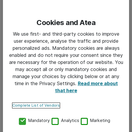
voidaan esimerkiksi mahdollistaa suurempi näyttöinen
päätelaite, jotta palvelun käyttömukavuus paranee.
Cookies and Atea
We use first- and third-party cookies to improve
user experience, analyse the traffic and provide
personalized ads. Mandatory cookies are always
enabled and do not require your consent since they
are necessary for the operation of our website. You
may accept all or only mandatory cookies and
manage your choices by clicking below or at any
time in the Privacy Settings.
Read more about
that here
Complete List of Vendors
Miten päätelaitteen
Mandatory
Analytics
Marketing
valinnalla tuetaan