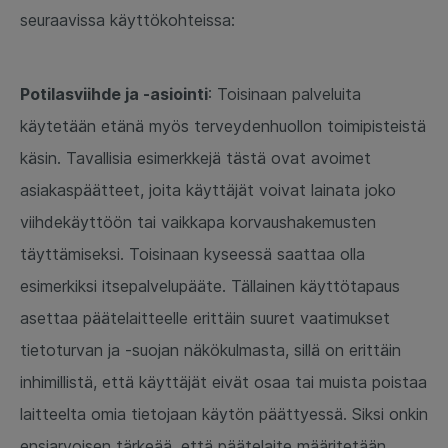
seuraavissa käyttökohteissa:
Potilasviihde ja -asiointi
: Toisinaan palveluita
käytetään etänä myös terveydenhuollon toimipisteistä
käsin. Tavallisia esimerkkejä tästä ovat avoimet
asiakaspäätteet, joita käyttäjät voivat lainata joko
viihdekäyttöön tai vaikkapa korvaushakemusten
täyttämiseksi. Toisinaan kyseessä saattaa olla
esimerkiksi itsepalvelupääte. Tällainen käyttötapaus
asettaa päätelaitteelle erittäin suuret vaatimukset
tietoturvan ja -suojan näkökulmasta, sillä on erittäin
inhimillistä, että käyttäjät eivät osaa tai muista poistaa
laitteelta omia tietojaan käytön päättyessä. Siksi onkin
ensiarvoisen tärkeää, että päätelaite määritetään