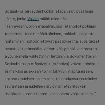
Sosiaali- ja terveydenhuollon etäpalvelut ovat laaja
käsite, jonka
Valvira
määrittelee näin:
“Terveydenhuollon etäpalveluissa (etähoito) potilaan
tutkiminen, taudin määrittäminen, tarkkailu, seuranta,
hoitaminen, hoitoon liittyvät päätökset tai suositukset
perustuvat esimerkiksi videon välityksellä verkossa tai
älypuhelimella välitettyihin tietoihin ja dokumentteihin.
Sosiaalihuollon etäpalvelut (etähoiva) voivat kohdistua
esimerkiksi asiakkaan toimintakyvyn ylläpitämiseen,
kotona asumisen tukemiseen tai asiakassuunnitelmien
seurantaan ja uudelleen arviointiin etäyhteyksin
asiakkaan kanssa tapahtuvassa vuorovaikutuksessa.”