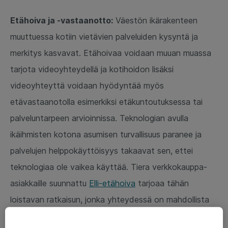
Etähoiva ja -vastaanotto:
Väestön ikärakenteen
muuttuessa kotiin vietävien palveluiden kysyntä ja
merkitys kasvavat. Etähoivaa voidaan muuan muassa
tarjota videoyhteydellä ja kotihoidon lisäksi
videoyhteyttä voidaan hyödyntää myös
etävastaanotolla esimerkiksi etäkuntoutuksessa tai
palveluntarpeen arvioinnissa. Teknologian avulla
ikäihmisten kotona asumisen turvallisuus paranee ja
palvelujen helppokäyttöisyys takaavat sen, ettei
teknologiaa ole vaikea käyttää. Tiera verkkokauppa-
asiakkaille suunnattu
Elli-etähoiva
tarjoaa tähän
loistavan ratkaisun, jonka yhteydessä on mahdollista
hyödyntää ChromeOS-päätelaitteita. Näin ikäihmisille