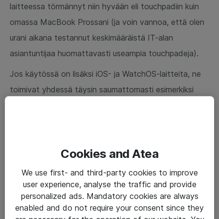
laitteessa törmännyt niin hyvään eli touchpadiin kuin
omassa MacBook Prossani (ja voin vannoa, että olen
urani aikana testannut keskimääräistä IT-alan
asiantuntijaa huomattavasti useampia touchpadeja).
Jos käytössä on lisäksi iOS- ja WatchOS-laitteita, ne
toimivat yhdessä täysin saumattomasti esimerkiksi
siten, että voit vastata iPhoneen tulevaan puheluun
Macilla, soittaa puhelun Apple Watchilla iPhonea
käyttäen jne. Saman valmistajan rauta- ja ohjelmisto-
Cookies and Atea
osaamisen yhdistäminen tuotteisiin tuo merkittäviä
etuja.
We use first- and third-party cookies to improve
user experience, analyse the traffic and provide
Fakta kuitenkin on, että Microsoftin
personalized ads. Mandatory cookies are always
tuottavuussovellusten markkinaosuus sekä Windows-
enabled and do not require your consent since they