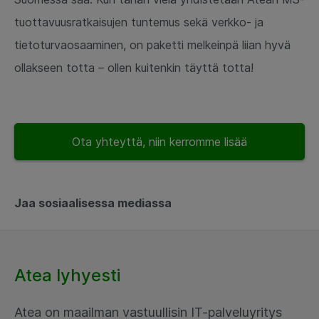
tuottavuusratkaisujen tuntemus sekä verkko- ja
tietoturvaosaaminen, on paketti melkeinpä liian hyvä
ollakseen totta – ollen kuitenkin täyttä totta!
Ota yhteyttä, niin kerromme lisää
Jaa sosiaalisessa mediassa
Atea lyhyesti
Atea on maailman vastuullisin IT-palveluyritys