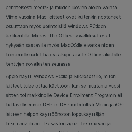
perinteisesti media- ja muiden luovien alojen valinta.
Viime vuosina Mac-laitteet ovat kuitenkin nostaneet
osuuttaan myös perinteisillä Windows PC:iden
kotikentillä. Microsoftin Office-sovellukset ovat
nykyään saatavilla myös MacOS:lle eivätkä niiden
toiminnallisuudet häpeä alkuperäiselle Office-alustalle
tehtyjen sovellusten seurassa.
Apple näytti Windows PC:lle ja Microsoftille, miten
laitteet tulee ottaa käyttöön, kun se muutama vuosi
sitten toi markkinoille Device Enrollment Programin eli
tuttavallisemmin DEP:in. DEP mahdollisti Macin ja iOS-
laitteen helpon käyttöönoton loppukäyttäjän
tekemänä ilman IT-osaston apua. Tietoturvan ja