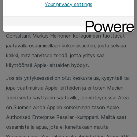
ratkaisuehdotuksien toteuttamisen – kaikki saman
Your privacy settings
katon alta valtakunnanlaajuisesti!
Atean konsultointipalveluiden Senior Advisor
Consultant Markus Heinonen kollegoineen tuottavat
jäätävällä osaamisellaan kokonaisuuden, josta selviää
kaikki, mitä tarvitsee tehdä, jotta yritys saa
käyttöönsä Apple-laitteiden hyödyt.
Jos siis yrityksessäsi on ollut keskustelua, kysyntää tai
jopa vaatimuksia Apple-laitteiden ja eritoten Macien
tuomisesta käyttäjien saataville, ole yhteydessä! Atea
on Suomen ainoa Applen korkeimman tason Apple
Authorised Enterprise Reseller -kumppani. Meiltä saat
osaamista ja apua, jota ei keneltäkään muulta
Suomessa saa. Kun tähän vielä yhdistetään Atean MS-