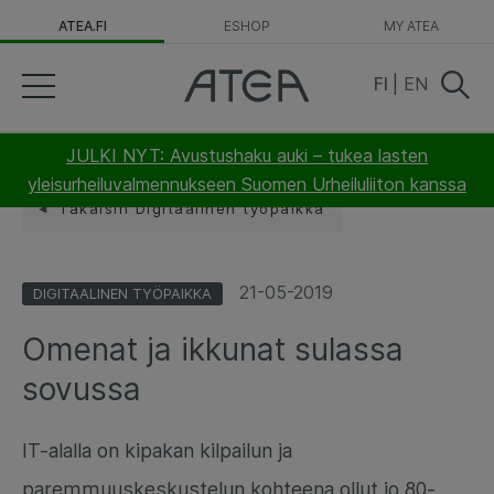
ATEA.FI
ESHOP
MY ATEA
FI
|
EN
JULKI NYT: Avustushaku auki – tukea lasten
yleisurheiluvalmennukseen Suomen Urheiluliiton kanssa
Takaisin Digitaalinen työpaikka
21-05-2019
DIGITAALINEN TYÖPAIKKA
Omenat ja ikkunat sulassa
sovussa
IT-alalla on kipakan kilpailun ja
paremmuuskeskustelun kohteena ollut jo 80-