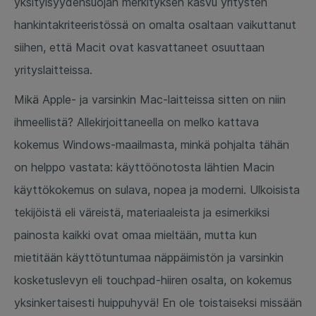
yksityisyydensuojan merkityksen kasvu yritysten
hankintakriteeristössä on omalta osaltaan vaikuttanut
siihen, että Macit ovat kasvattaneet osuuttaan
yrityslaitteissa.
Mikä Apple- ja varsinkin Mac-laitteissa sitten on niin
ihmeellistä? Allekirjoittaneella on melko kattava
kokemus Windows-maailmasta, minkä pohjalta tähän
on helppo vastata: käyttöönotosta lähtien Macin
käyttökokemus on sulava, nopea ja moderni. Ulkoisista
tekijöistä eli väreistä, materiaaleista ja esimerkiksi
painosta kaikki ovat omaa mieltään, mutta kun
mietitään käyttötuntumaa näppäimistön ja varsinkin
kosketuslevyn eli touchpad-hiiren osalta, on kokemus
yksinkertaisesti huippuhyvä! En ole toistaiseksi missään