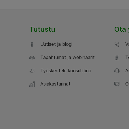
Tutustu
Ota 
Uutiset ja blogi
Va
Tapahtumat ja webinaarit
To
Työskentele konsulttina
As
Asiakastarinat
Ot