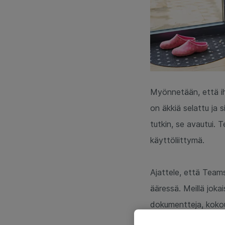
Myönnetään, että ih
on äkkiä selattu ja 
tutkin, se avautui.
käyttöliittymä.
Ajattele, että Team
ääressä. Meillä joka
dokumentteja, kokouk
mielipiteitä ja pros