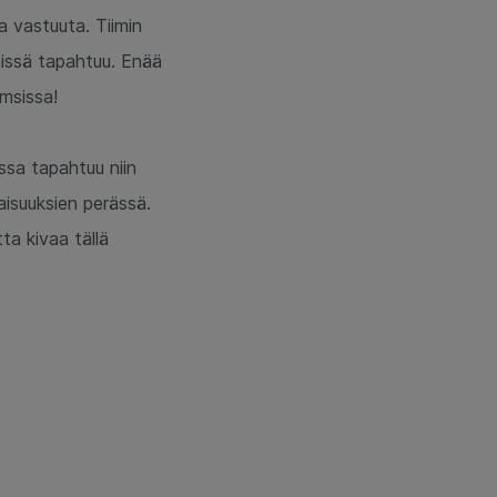
a vastuuta. Tiimin
imissä tapahtuu. Enää
amsissa!
ssa tapahtuu niin
naisuuksien perässä.
ta kivaa tällä