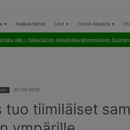
ta
Asiakastarinat
Urat
Tietoa Ateasta
Ot
haku auki – tukea lasten yleisurheiluvalmennukseen Suomen U
20-09-2019
IKKA
tuo tiimiläiset sa
n ympärille