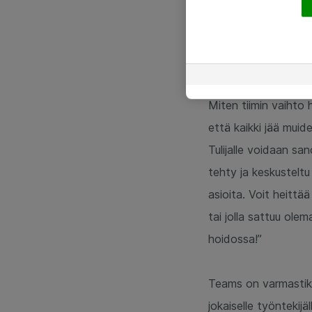
päällä lappunen, jos
duunia!" *huokaus* U
ihmeessä tähän tiimi
Miten tiimin vaihto h
että kaikki jää muide
Tulijalle voidaan sa
tehty ja keskustelt
asioita. Voit heittä
tai jolla sattuu ole
hoidossa!”
Teams on varmastikin
jokaiselle työntekij