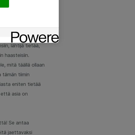
ten meillä tehdään
a asioita, ketä
a? Tuttua?
in, lähtijä tietää,
n haasteisiin.
e, mitä täällä ollaan
 tämän tiimin
iasta eniten tietää
 että asia on
ttä! Se antaa
itä jaettavaksi