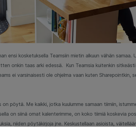
an ensi kosketuksella Teamsiin mietin alkuun vähän samaa. Uu
sitten onkin taas arki edessä. Kun Teamsia kuitenkin sitkeäs
 Teams ei varsinaisesti ole ohjelma vaan kuten Sharepointkin
s on pöytä. Me kaikki, jotka kuulumme samaan tiimiin, istu
isella on siinä omat kalenterimme, on koko tiimiä koskevia pos
sia, niiden pöytäkirjoja jne. Keskustellaan asioista, väitellä
essoidaan asioita. Teamsin hyöty ja huvi avautuu viimeistään si