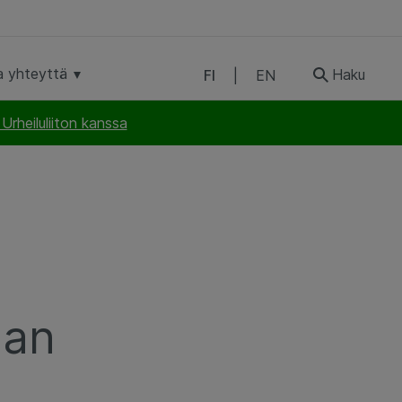
a yhteyttä
Haku
FI
|
EN
rheiluliiton kanssa
man