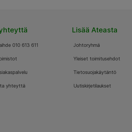
yhteyttä
Lisää Ateasta
ihde 010 613 611
Johtoryhmä
imistot
Yleiset toimitusehdot
iakaspalvelu
Tietosuojakäytäntö
a yhteyttä
Uutiskirjetilaukset