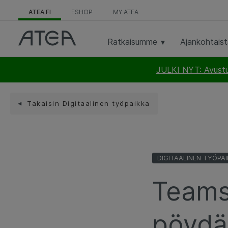
ATEA.FI
ESHOP
MY ATEA
Ratkaisumme
Ajankohtais
JULKI NYT: Avustus
Takaisin Digitaalinen työpaikka
DIGITAALINEN TYÖPA
Teams 
pöydä