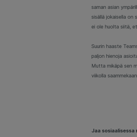
saman asian ympärill
sisällä jokaisella on
ei ole huolta siitä,
Suurin haaste Teamsi
paljon hienoja asioit
Mutta mikäpä sen mu
viikolla saammekaan
Jaa sosiaalisessa