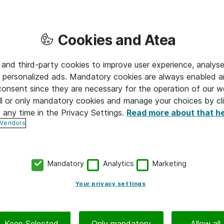
se tyhjentää neukkaria, pakata tavaroita, palauttaa mappeja hyl
 synkata kalentereja vaan voidaan keskittyä vaikkapa kesku
Cookies and Atea
tää kaikki aloilleen. Kun sitten palataan lounaalta, voilá! Kaikk
än pöydän ääressä istujille, on edelleen siellä, mihin ne jätett
 and third-party cookies to improve user experience, analyse
 personalized ads. Mandatory cookies are always enabled 
 consent since they are necessary for the operation of our w
uraavan asian pariin, vaihdetaan vain pöytää, tiimistä toiseen,
l or only mandatory cookies and manage your choices by cl
ksi esillä. Jos en ole hetkeen käynyt paikalla, voin minulle so
t any time in the Privacy Settings.
Read more about that h
iimissä – on sillä välin tapahtunut. Minun ei tarvitse miettiä, o
 Vendors
postikeskusteluissa tai onko minulla viimeisin versio jostain d
amsissa!
Mandatory
Analytics
Marketing
Your privacy settings
htui ennen, kun tiimiin tuli uutta porukkaa tai joku lähti pois
n varmasti kaikki dokumenttiversiot ja hiljaisen tiedon jollekin. 
ometrimäärin sähköpostikeskusteluja, muutama mappi vielä ehk
Keep Selected
Only mandatory
Allow all