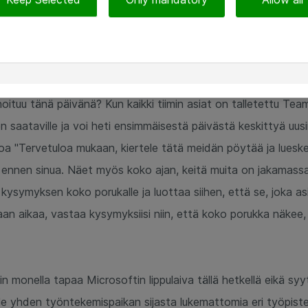
sa saatesanoiksi luki "Tervetuloa mukaan, opiskele näistä, mi
usi tiimiläinen ahdistuu ensimmäisenä työpäivänä. Paljon uusi
in nyt kuuluikaan, keneltä voin kysyä, mistä löydän lisätietoj
oituu tänä päivänä? Kun kaikki tiimin asiat on talletettu Teamsi
n saataville ja voi heti ensimmäisestä päivästä keskittyä uusii
noa "Tervetuloa mukaan, kiertele tätä meidän pöytää ja lueskel
u ennen sinua. Näet myös koko ajan, keitä muita on jakamassa
ä kysymyksen koko porukalle ja luottaa siihen, että se, joka as
maan aikaa, vastaa kysymyksiisi niin, että koko porukka näkee,
 monella tapaa Microsoftin lippulaiva tällä hetkellä eikä syy
älle yhden työntekemispaikan sijasta lukemattomia eri työpiste