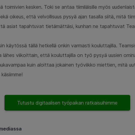
ä toimivien kesken. Toki se antaa tiimiläisille myös uudenlaist
 sekä oikeus, että velvollisuus pysyä ajan tasalla siitä, mitä ti
 että asiat tapahtuvat tietämättäsi, kunhan ne tapahtuvat Te
n käytössä tällä hetkellä onkin varmasti kouluttajilla. Teamsi
a lähes viikoittain, että kouluttajilla on työ pysyä uusien omi
kavampaa kuin aloittaa jokainen työviikko miettien, mitä uut
 käsiimme!
Tutustu digitaalisen työpaikan ratkaisuihimme
 mediassa