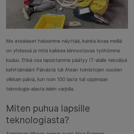
Me atealaiset halusimme näyttää, kuinka kivaa meillä
on yhdessä ja mitä kaikkea kiinnostavaa työhömme
kuuluu. Ehkä osa lapsistamme päätyy IT-alalle tekoälyä
kehittämään! Päivästä tuli Atean toimistojen vuoden
vilkkain päivä, kun noin 100 lasta tuli oppimaan
teknologia-alasta leikin varjolla.
Miten puhua lapsille
teknologiasta?
Aamiaisen jälkeen aamun avasi Atea Suomen