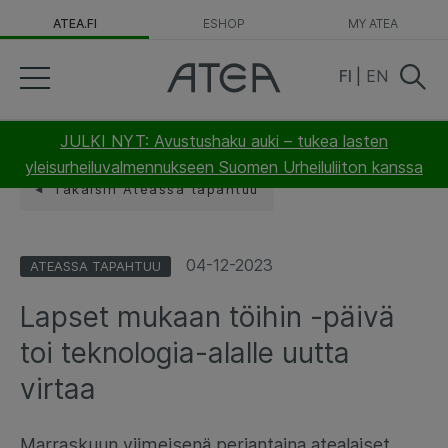
ATEA.FI
ESHOP
MY ATEA
FI
|
EN
JULKI NYT: Avustushaku auki – tukea lasten
yleisurheiluvalmennukseen Suomen Urheiluliiton kanssa
Takaisin Ateassa tapahtuu
04-12-2023
ATEASSA TAPAHTUU
Lapset mukaan töihin -päivä
toi teknologia-alalle uutta
virtaa
Marraskuun viimeisenä perjantaina atealaiset