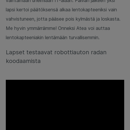
vaihtamaan unelmiaan IT-alaan. Päivän jälkeen yksi
lapsi kertoi päätöksensä alkaa lentokapteeniksi vain
vahvistuneen, jotta pääsee pois kylmästä ja loskasta.
Me hyvin ymmärrämme! Onneksi Atea voi auttaa
lentokapteeniakin lentämään
turvallisemmin.
Lapset testaavat robottiauton radan
koodaamista