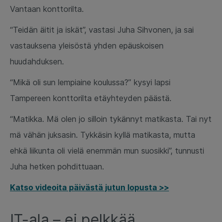
Vantaan konttorilta.
“Teidän äitit ja iskät”, vastasi Juha Sihvonen, ja sai
vastauksena yleisöstä yhden epäuskoisen
huudahduksen.
“Mikä oli sun lempiaine koulussa?” kysyi lapsi
Tampereen konttorilta etäyhteyden päästä.
“Matikka. Mä olen jo silloin tykännyt matikasta. Tai nyt
mä vähän juksasin. Tykkäsin kyllä matikasta, mutta
ehkä liikunta oli vielä enemmän mun suosikki”, tunnusti
Juha hetken pohdittuaan.
Katso videoita päivästä jutun lopusta >>
IT-ala – ei pelkkää