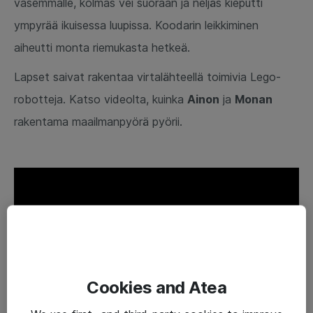
vasemmalle, kolmas vei suoraan ja neljäs kieputti
ympyrää ikuisessa luupissa. Koodarin leikkiminen
aiheutti monta riemukasta hetkeä.
Lapset saivat rakentaa virtalähteellä toimivia Lego-
robotteja. Katso videolta, kuinka
Ainon
ja
Monan
rakentama maailmanpyörä pyörii.
Cookies and Atea