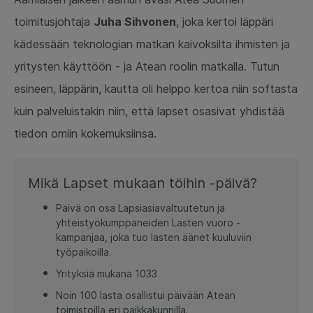
toimitusjohtaja
Juha Sihvonen
, joka kertoi läppäri
kädessään teknologian matkan kaivoksilta ihmisten ja
yritysten käyttöön - ja Atean roolin matkalla. Tutun
esineen, läppärin, kautta oli helppo kertoa niin softasta
kuin palveluistakin niin, että lapset osasivat yhdistää
tiedon omiin kokemuksiinsa.
Mikä Lapset mukaan töihin -päivä?
Päivä on osa Lapsiasiavaltuutetun ja
yhteistyökumppaneiden Lasten vuoro -
kampanjaa, joka tuo lasten äänet kuuluviin
työpaikoilla.
Yrityksiä mukana 1033
Noin 100 lasta osallistui päivään Atean
toimistoilla eri paikkakunnilla.