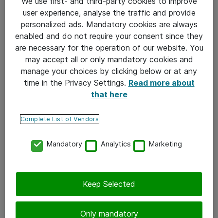
We use first- and third-party cookies to improve
user experience, analyse the traffic and provide
personalized ads. Mandatory cookies are always
enabled and do not require your consent since they
Kokeilla sai lisäksi valtaville kosketusnäytöille
are necessary for the operation of our website. You
piirtämistä, kassakaapin varastamista ja valtavan
may accept all or only mandatory cookies and
manage your choices by clicking below or at any
bluetooth-kaiuttimen toimintaa.
time in the Privacy Settings.
Read more about
that here
Miten järjestää huikea
Complete List of Vendors
Lapset mukaan töihin -
Mandatory
Analytics
Marketing
päivä
Jos suunnittelet Lapset mukaan töihin -päivää
Keep Selected
ensi vuodeksi, kannattaa mukaan ottaa
riittävän monta toiminnan vetäjää, jotta
sairastumiset ja muut poissaolot eivät kaada
Only mandatory