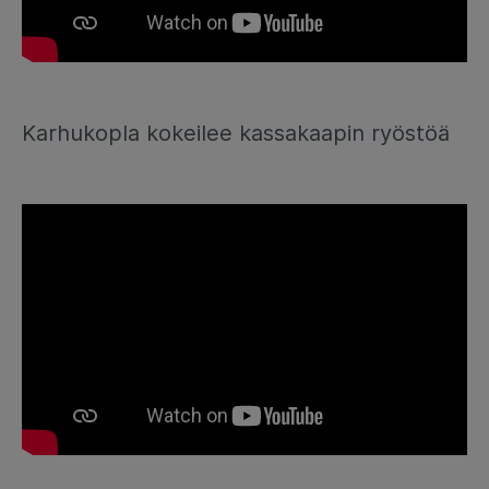
Karhukopla kokeilee kassakaapin ryöstöä