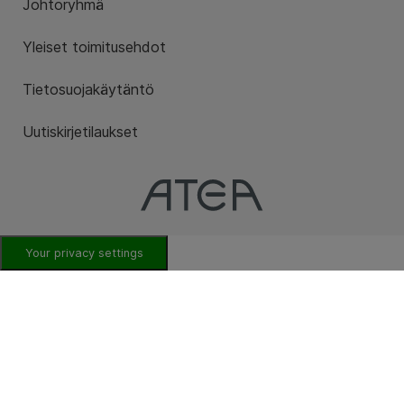
Johtoryhmä
Yleiset toimitusehdot
Tietosuojakäytäntö
Uutiskirjetilaukset
Your privacy settings