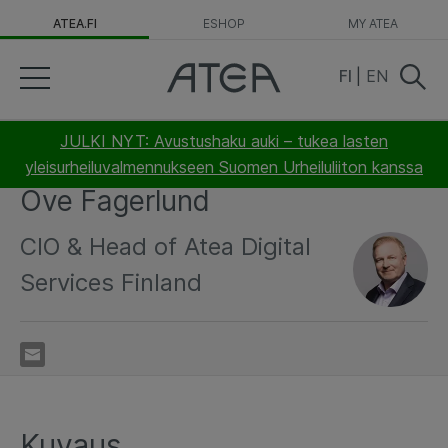
ATEA.FI
ESHOP
MY ATEA
FI
|
EN
JULKI NYT: Avustushaku auki – tukea lasten
yleisurheiluvalmennukseen Suomen Urheiluliiton kanssa
Ove Fagerlund
CIO & Head of Atea Digital
Services Finland
Kuvaus