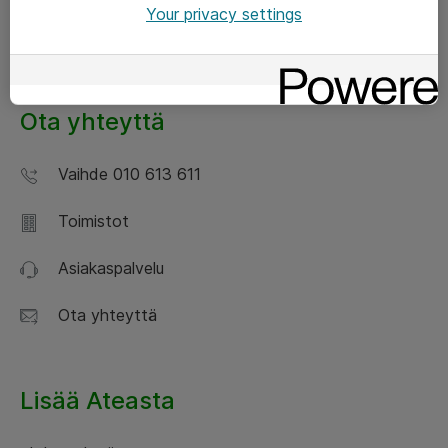
Your privacy settings
Asiakastarinat
Ota yhteyttä
Vaihde 010 613 611
Toimistot
Asiakaspalvelu
Ota yhteyttä
Lisää Ateasta