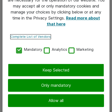
may accept all or only mandatory cookies and
Atea lyhyesti
manage your choices by clicking below or at any
time in the Privacy Settings.
Read more about
Atea on maailman vastuullisin IT-palveluyritys
that here
2025 ja Pohjois-Euroopan sekä Baltian johtava
IT-infrastruktuuritoimittaja. Suomessa lähes 700
Complete List of Vendors
teknologia-alan ammattilaista Helsingistä Ouluun
suunnittelee, luo ja ylläpitää turvallisia ja
Mandatory
Analytics
Marketing
tuottavia IT-palveluita ja -ratkaisuja.
Keep Selected
Tutustu
Only mandatory
Uutiset ja blogi
Tapahtumat ja webinaarit
Allow all
Työskentele konsulttina