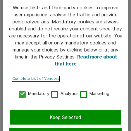
ohjelmistopohjaisella ratkaisulla.
We use first- and third-party cookies to improve
user experience, analyse the traffic and provide
”VMwaren vSAN oli helppo ottaa käyttöön.
personalized ads. Mandatory cookies are always
Teknologia ohjaa käyttäjää tekemään oikeat valinnat
enabled and do not require your consent since they
ja tarjoaa mahdollisuuden tarkistaa automatisoidusti,
are necessary for the operation of our website. You
että asennus meni oikein. Ratkaisu sopii mielestäni
may accept all or only mandatory cookies and
kaikille organisaatioille, jotka hyödyntävät
manage your choices by clicking below or at any
palvelinvirtualisointia”, Grönholm arvioi.
time in the Privacy Settings.
Read more about
that here
SAMK hyödyntää Bokxi-oppimisympäristössä myös
palvelimien virtualisointiratkaisu vSphereä sekä
Complete List of Vendors
vCenteriä, joka mahdollistaa koko konesalin
hallinnoinnin ohjelmistopohjaisesti.
Mandatory
Analytics
Marketing
”Konesalin resurssien käytön ja prosessien
tehostaminen ohjelmistoratkaisujen avulla on tämän
hetken trendi. VMwaren-työkalut ja ratkaisut
Keep Selected
mahdollistavat myös ketterän ja helpon
laajentamismahdollisuuden myös tulevaisuudessa.”