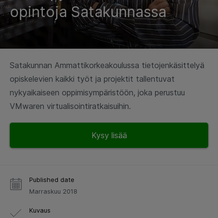
opintoja Satakunnassa
Satakunnan Ammattikorkeakoulussa tietojenkäsittelyä
opiskelevien kaikki työt ja projektit tallentuvat
nykyaikaiseen oppimisympäristöön, joka perustuu
VMwaren virtualisointiratkaisuihin.
Kysy lisää
Published date
Marraskuu 2018
Kuvaus