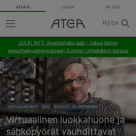
ATEA.FI
ESHOP
MY ATEA
FI
|
EN
JULKI NYT: Avustushaku auki – tukea lasten
yleisurheiluvalmennukseen Suomen Urheiluliiton kanssa
VIRTUALISOINTI
EDU
KOULUT JA OPPIMINEN
Virtuaalinen luokkahuone ja
sähköpyörät vauhdittavat