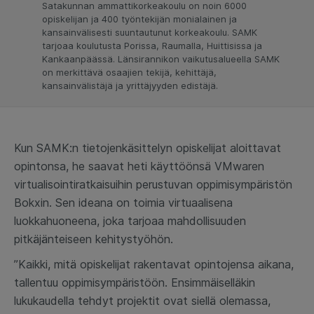
Satakunnan ammattikorkeakoulu on noin 6000
opiskelijan ja 400 työntekijän monialainen ja
kansainvälisesti suuntautunut korkeakoulu. SAMK
tarjoaa koulutusta Porissa, Raumalla, Huittisissa ja
Kankaanpäässä. Länsirannikon vaikutusalueella SAMK
on merkittävä osaajien tekijä, kehittäjä,
kansainvälistäjä ja yrittäjyyden edistäjä.
Kun SAMK:n tietojenkäsittelyn opiskelijat aloittavat
opintonsa, he saavat heti käyttöönsä VMwaren
virtualisointiratkaisuihin perustuvan oppimisympäristön
Bokxin. Sen ideana on toimia virtuaalisena
luokkahuoneena, joka tarjoaa mahdollisuuden
pitkäjänteiseen kehitystyöhön.
”Kaikki, mitä opiskelijat rakentavat opintojensa aikana,
tallentuu oppimisympäristöön. Ensimmäiselläkin
lukukaudella tehdyt projektit ovat siellä olemassa,