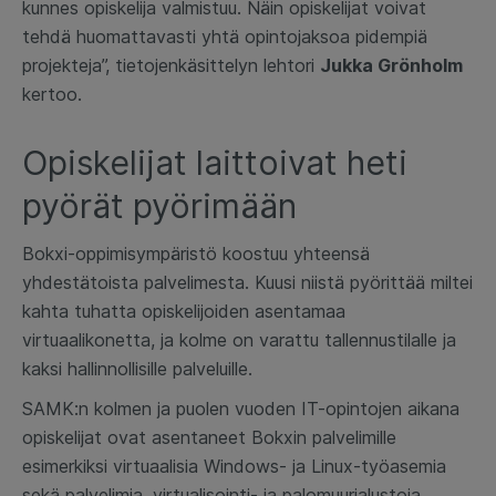
kunnes opiskelija valmistuu. Näin opiskelijat voivat
tehdä huomattavasti yhtä opintojaksoa pidempiä
projekteja”, tietojenkäsittelyn lehtori
Jukka Grönholm
kertoo.
Opiskelijat laittoivat heti
pyörät pyörimään
Bokxi-oppimisympäristö koostuu yhteensä
yhdestätoista palvelimesta. Kuusi niistä pyörittää miltei
kahta tuhatta opiskelijoiden asentamaa
virtuaalikonetta, ja kolme on varattu tallennustilalle ja
kaksi hallinnollisille palveluille.
SAMK:n kolmen ja puolen vuoden IT-opintojen aikana
opiskelijat ovat asentaneet Bokxin palvelimille
esimerkiksi virtuaalisia Windows- ja Linux-työasemia
sekä palvelimia, virtualisointi- ja palomuurialustoja,