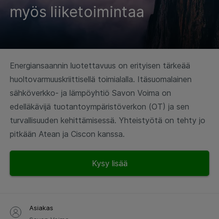
myös liiketoimintaa
Energiansaannin luotettavuus on erityisen tärkeää
huoltovarmuuskriittisellä toimialalla. Itäsuomalainen
sähköverkko- ja lämpöyhtiö Savon Voima on
edelläkävijä tuotantoympäristöverkon (OT) ja sen
turvallisuuden kehittämisessä. Yhteistyötä on tehty jo
pitkään Atean ja Ciscon kanssa.
Kysy lisää
Asiakas