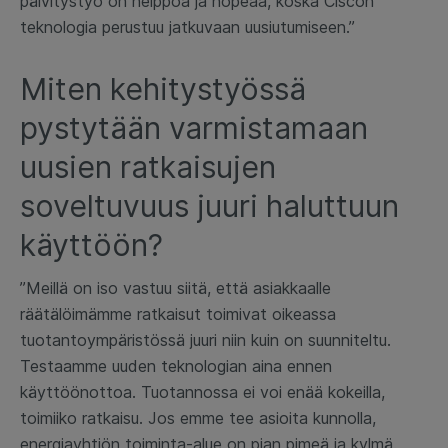
päivitystyö on helppoa ja nopeaa, koska Ciscon
teknologia perustuu jatkuvaan uusiutumiseen.”
Miten kehitystyössä
pystytään varmistamaan
uusien ratkaisujen
soveltuvuus juuri haluttuun
käyttöön?
”Meillä on iso vastuu siitä, että asiakkaalle
räätälöimämme ratkaisut toimivat oikeassa
tuotantoympäristössä juuri niin kuin on suunniteltu.
Testaamme uuden teknologian aina ennen
käyttöönottoa. Tuotannossa ei voi enää kokeilla,
toimiiko ratkaisu. Jos emme tee asioita kunnolla,
energiayhtiön toiminta-alue on pian pimeä ja kylmä.