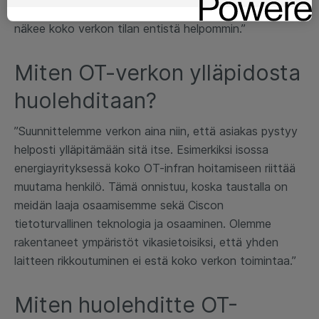
ovat hallittavissa samalla graafisella näytöllä, josta
näkee koko verkon tilan entistä helpommin.”
Miten OT-verkon ylläpidosta
huolehditaan?
”Suunnittelemme verkon aina niin, että asiakas pystyy
helposti ylläpitämään sitä itse. Esimerkiksi isossa
energiayrityksessä koko OT-infran hoitamiseen riittää
muutama henkilö. Tämä onnistuu, koska taustalla on
meidän laaja osaamisemme sekä Ciscon
tietoturvallinen teknologia ja osaaminen. Olemme
rakentaneet ympäristöt vikasietoisiksi, että yhden
laitteen rikkoutuminen ei estä koko verkon toimintaa.”
Miten huolehditte OT-