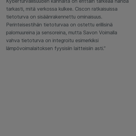
Kyberturvallisuuden kannalta on erittäin tärkeää nähdä
tarkasti, mitä verkossa kulkee. Ciscon ratkaisuissa
tietoturva on sisäänrakennettu ominaisuus.
Perinteisestihän tietoturvaa on ostettu erillisinä
palomuureina ja sensoreina, mutta Savon Voimalla
vahva tietoturva on integroitu esimerkiksi
lämpövoimalaitoksen fyysisiin laitteisiin asti.”