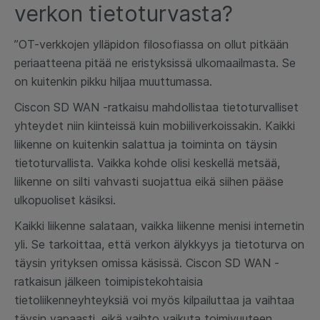
verkon tietoturvasta?
”OT-verkkojen ylläpidon filosofiassa on ollut pitkään
periaatteena pitää ne eristyksissä ulkomaailmasta. Se
on kuitenkin pikku hiljaa muuttumassa.
Ciscon SD WAN -ratkaisu mahdollistaa tietoturvalliset
yhteydet niin kiinteissä kuin mobiiliverkoissakin. Kaikki
liikenne on kuitenkin salattua ja toiminta on täysin
tietoturvallista. Vaikka kohde olisi keskellä metsää,
liikenne on silti vahvasti suojattua eikä siihen pääse
ulkopuoliset käsiksi.
Kaikki liikenne salataan, vaikka liikenne menisi internetin
yli. Se tarkoittaa, että verkon älykkyys ja tietoturva on
täysin yrityksen omissa käsissä. Ciscon SD WAN -
ratkaisun jälkeen toimipistekohtaisia
tietoliikenneyhteyksiä voi myös kilpailuttaa ja vaihtaa
täysin vapaasti, eikä vaihto vaikuta toimivuuteen