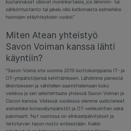
kustannukset olisivat moninkertaisia, jos lämmön- tai
sähköntuotanto tai jakelu olisi katkonaista esimerkiksi
huonojen etäyhteyksien vuoksi.”
Miten Atean yhteistyö
Savon Voiman kanssa lähti
käyntiin?
”Savon Voima etsi vuonna 2019 luottokumppania IT- ja
OT-ympäristöjensä kehittämiseen. Lähdimme pienestä
liikenteeseen ja vähitellen suunnittelemaan koko
verkkoa ja sen arkkitehtuuria yhdessä Savon Voiman ja
Ciscon kanssa. Viidessä vuodessa olemme uudistaneet
esimerkiksi konesaliympäristöt ja OT-verkkoinfran sekä
palomuurit. Nyt vuorossa on elinkaaripäivitykset ja
tietoturvan tason nosto entisestään. Kaikki