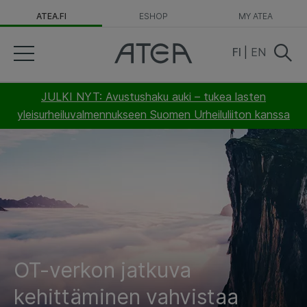
ATEA.FI
ESHOP
MY ATEA
FI
|
EN
JULKI NYT: Avustushaku auki – tukea lasten
yleisurheiluvalmennukseen Suomen Urheiluliiton kanssa
OT-verkon jatkuva
kehittäminen vahvistaa