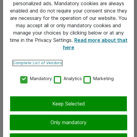
personalized ads. Mandatory cookies are always
enabled and do not require your consent since they
are necessary for the operation of our website. You
eShop Info
may accept all or only mandatory cookies and
Yleiset ohjeet
manage your choices by clicking below or at any
time in the Privacy Settings.
Read more about that
Takuu- ja huolto-ohjeet
here
Yleiset toimitusehdot
Complete List of Vendors
Tietosuojakäytäntö
Mandatory
Analytics
Marketing
Yhteystiedot
Ota yhteyttä
Keep Selected
Palaute
Tilaa uutiskirje
Only mandatory