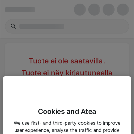
Tuote ei ole saatavilla.
Tuote ei näy kirjautuneella
asiakkaalla
Kokeile toista hakua tai tutustu alla oleviin vastaaviin
tuotteisiin
Cookies and Atea
We use first- and third-party cookies to improve
user experience, analyse the traffic and provide