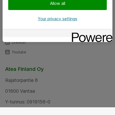
Seuraa meitä
Allow all
Facebook
Your privacy settings
Twitter
Instagram
LinkedIn
Youtube
Atea Finland Oy
Rajatorpantie 8
01600 Vantaa
Y-tunnus: 0919156-0
Your privacy settings