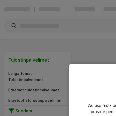
Tulostinpalvelimet
Langattomat
Tulostinpalvelimet
Ethernet tulostinpalvelimet
Bluetooth tulostinpalvelimet
We use first- 
Suodata
provide pers