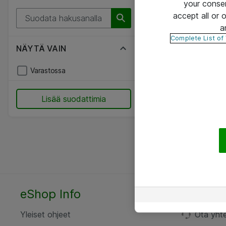
your conse
accept all or
a
Complete List of
NÄYTÄ VAIN
Varastossa
Lisää suodattimia
eShop Info
Yhteyst
Yleiset ohjeet
Ota yht