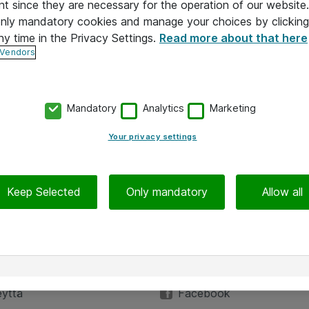
nt since they are necessary for the operation of our websit
 only mandatory cookies and manage your choices by clicking
ny time in the Privacy Settings.
Read more about that here
 Vendors
Mandatory
Analytics
Marketing
Your privacy settings
Keep Selected
Only mandatory
Allow all
Hinnat eivät sisällä arvonlisäveroa
iedot
Seuraa meitä
eyttä
Facebook