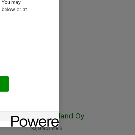
e. You may
 below or at
Atea Finland Oy
Rajatorpantie 8