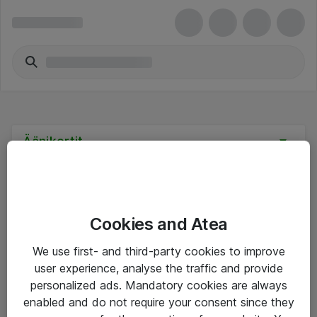
Äänikortit
Cookies and Atea
Hinnat eivät sisällä arvonlisäveroa
We use first- and third-party cookies to improve
user experience, analyse the traffic and provide
eShop Info
personalized ads. Mandatory cookies are always
enabled and do not require your consent since they
Yleiset ohjeet