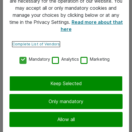
are necessary for the operation of our website. You
may accept all or only mandatory cookies and
Takuu- ja huolto-ohjeet
manage your choices by clicking below or at any
Yleiset toimitusehdot
time in the Privacy Settings.
Read more about that
here
Tietosuojakäytäntö
Complete List of Vendors
Yhteystiedot
Mandatory
Analytics
Marketing
Ota yhteyttä
Palaute
Tilaa uutiskirje
Keep Selected
Seuraa meitä
Only mandatory
Facebook
Allow all
Twitter