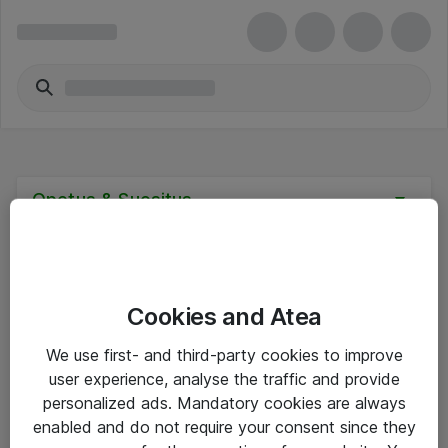
Opetus & Suositus
Cookies and Atea
Hinnat eivät sisällä arvonlisäveroa
We use first- and third-party cookies to improve
user experience, analyse the traffic and provide
eShop Info
personalized ads. Mandatory cookies are always
enabled and do not require your consent since they
Yleiset ohjeet