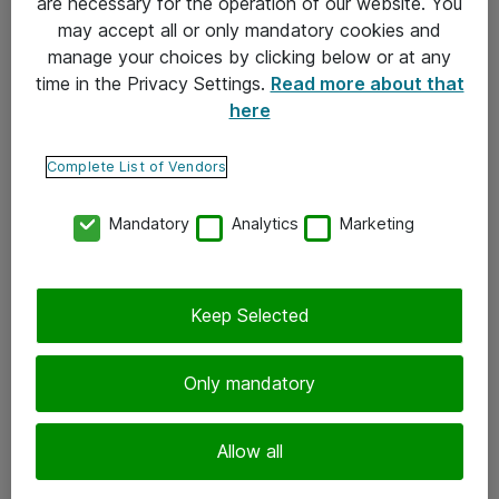
are necessary for the operation of our website. You
may accept all or only mandatory cookies and
Takuu- ja huolto-ohjeet
manage your choices by clicking below or at any
Yleiset toimitusehdot
time in the Privacy Settings.
Read more about that
here
Tietosuojakäytäntö
Complete List of Vendors
Yhteystiedot
Mandatory
Analytics
Marketing
Ota yhteyttä
Palaute
Tilaa uutiskirje
Keep Selected
Seuraa meitä
Only mandatory
Facebook
Allow all
Twitter