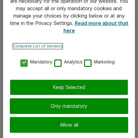
are necessary for the operation of our website. You
may accept all or only mandatory cookies and
Takuu- ja huolto-ohjeet
manage your choices by clicking below or at any
Yleiset toimitusehdot
time in the Privacy Settings.
Read more about that
here
Tietosuojakäytäntö
Complete List of Vendors
Yhteystiedot
Mandatory
Analytics
Marketing
Ota yhteyttä
Palaute
Tilaa uutiskirje
Keep Selected
Seuraa meitä
Only mandatory
Facebook
Allow all
Twitter