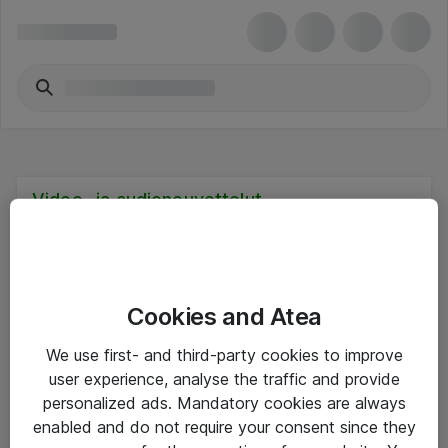
Video- ja audioneuvottelut
Cookies and Atea
Hinnat eivät sisällä arvonlisäveroa
We use first- and third-party cookies to improve
user experience, analyse the traffic and provide
eShop Info
personalized ads. Mandatory cookies are always
enabled and do not require your consent since they
Yleiset ohjeet