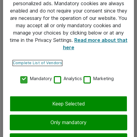
personalized ads. Mandatory cookies are always
enabled and do not require your consent since they
are necessary for the operation of our website. You
eShop Info
may accept all or only mandatory cookies and
Yleiset ohjeet
manage your choices by clicking below or at any
time in the Privacy Settings.
Read more about that
Takuu- ja huolto-ohjeet
here
Yleiset toimitusehdot
Complete List of Vendors
Tietosuojakäytäntö
Mandatory
Analytics
Marketing
Yhteystiedot
Ota yhteyttä
Keep Selected
Palaute
Tilaa uutiskirje
Only mandatory