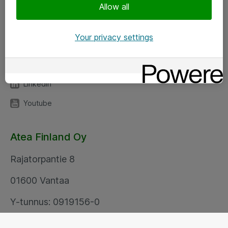
Seuraa meitä
Allow all
Facebook
Your privacy settings
Twitter
Instagram
LinkedIn
Youtube
Atea Finland Oy
Rajatorpantie 8
01600 Vantaa
Y-tunnus: 0919156-0
Your privacy settings