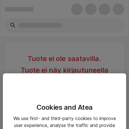
Tuote ei ole saatavilla.
Tuote ei näy kirjautuneella
asiakkaalla
Kokeile toista hakua tai tutustu alla oleviin vastaaviin
tuotteisiin
Cookies and Atea
We use first- and third-party cookies to improve
user experience, analyse the traffic and provide