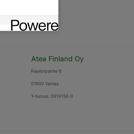
Atea Finland Oy
Rajatorpantie 8
01600 Vantaa
Y-tunnus: 0919156-0