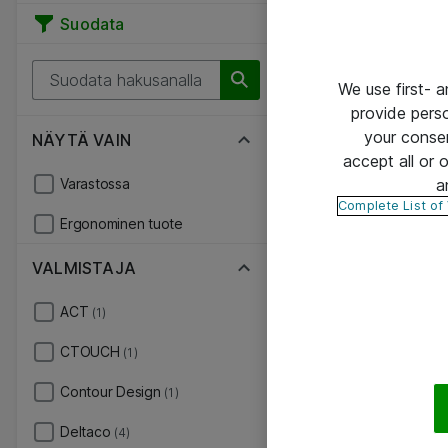
Suodata
We use first- 
provide pers
your conse
NÄYTÄ VAIN
accept all or
a
Varastossa
Complete List of
Ergonominen tuote
VALMISTAJA
ACT
(1)
CTOUCH
(1)
Contour Design
(1)
Deltaco
(4)