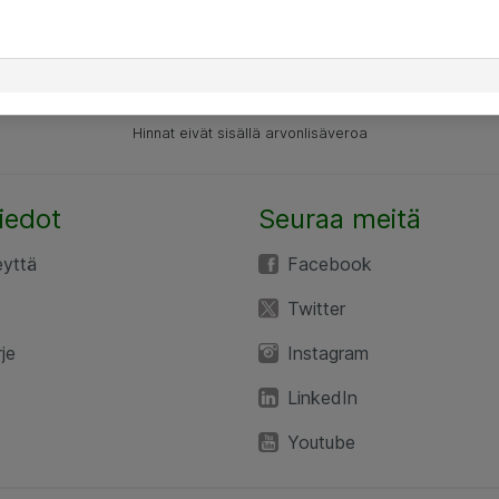
Hinnat eivät sisällä arvonlisäveroa
iedot
Seuraa meitä
eyttä
Facebook
Twitter
rje
Instagram
LinkedIn
Youtube