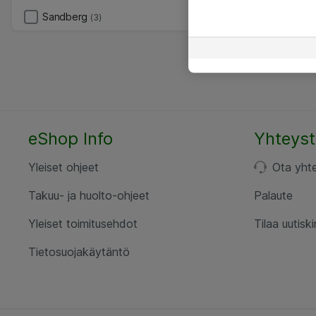
Sandberg
(3)
eShop Info
Yhteyst
Yleiset ohjeet
Ota yht
Takuu- ja huolto-ohjeet
Palaute
Yleiset toimitusehdot
Tilaa uutiski
Tietosuojakäytäntö