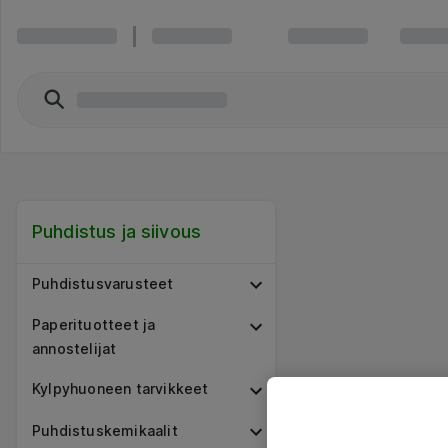
Puhdistus ja siivous
Puhdistusvarusteet
Paperituotteet ja
annostelijat
Kylpyhuoneen tarvikkeet
Puhdistuskemikaalit