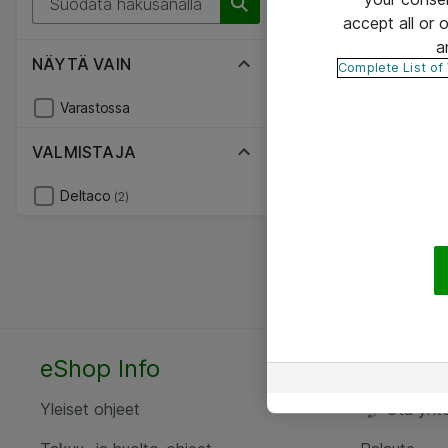
accept all or
a
NÄYTÄ VAIN
Complete List of
Varastossa
VALMISTAJA
Deltaco
(2)
eShop Info
Yhteyst
Yleiset ohjeet
Ota yht