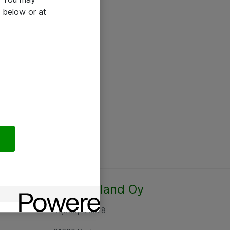
 below or at
Atea Finland Oy
Rajatorpantie 8