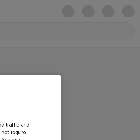
he traffic and
not require
e. You may