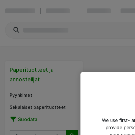
Paperituotteet ja
annostelijat
Pyyhkimet
Sekalaiset paperituotteet
Suodata
We use first- 
provide pers
your conse