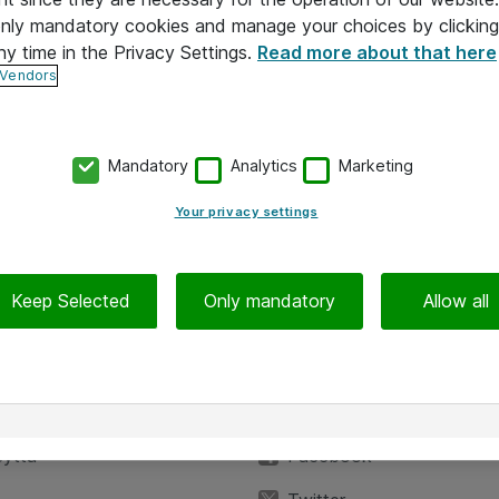
 only mandatory cookies and manage your choices by clicking
ny time in the Privacy Settings.
Read more about that here
 Vendors
Mandatory
Analytics
Marketing
Your privacy settings
Keep Selected
Only mandatory
Allow all
Hinnat eivät sisällä arvonlisäveroa
iedot
Seuraa meitä
eyttä
Facebook