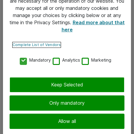
are necessary for the operation of our website. You
may accept all or only mandatory cookies and
Takuu- ja huolto-ohjeet
manage your choices by clicking below or at any
Yleiset toimitusehdot
time in the Privacy Settings.
Read more about that
here
Tietosuojakäytäntö
Complete List of Vendors
Yhteystiedot
Mandatory
Analytics
Marketing
Ota yhteyttä
Palaute
Tilaa uutiskirje
Keep Selected
Seuraa meitä
Only mandatory
Facebook
Allow all
Twitter