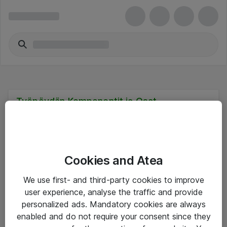
Työpöydän Komponentit ja Osat
Cookies and Atea
Hinnat eivät sisällä arvonlisäveroa
We use first- and third-party cookies to improve
user experience, analyse the traffic and provide
eShop Info
personalized ads. Mandatory cookies are always
enabled and do not require your consent since they
Yleiset ohjeet