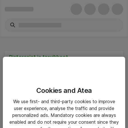
Pistorasiat ja tarvikkeet
Cookies and Atea
Hinnat eivät sisällä arvonlisäveroa
We use first- and third-party cookies to improve
user experience, analyse the traffic and provide
eShop Info
personalized ads. Mandatory cookies are always
enabled and do not require your consent since they
Yleiset ohjeet