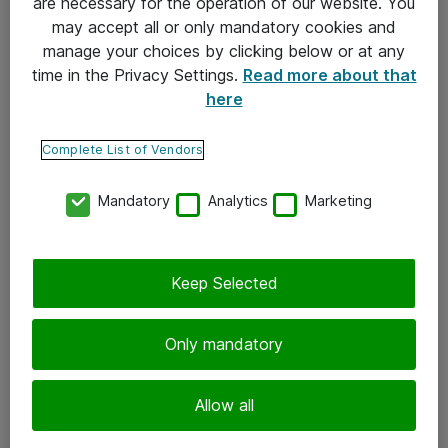
are necessary for the operation of our website. You
may accept all or only mandatory cookies and
Takuu- ja huolto-ohjeet
manage your choices by clicking below or at any
Yleiset toimitusehdot
time in the Privacy Settings.
Read more about that
here
Tietosuojakäytäntö
Complete List of Vendors
Yhteystiedot
Mandatory
Analytics
Marketing
Ota yhteyttä
Palaute
Tilaa uutiskirje
Keep Selected
Seuraa meitä
Only mandatory
Facebook
Allow all
Twitter