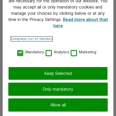
are necessary for the operation of our website. You
may accept all or only mandatory cookies and
Takuu- ja huolto-ohjeet
manage your choices by clicking below or at any
Yleiset toimitusehdot
time in the Privacy Settings.
Read more about that
here
Tietosuojakäytäntö
Complete List of Vendors
Yhteystiedot
Mandatory
Analytics
Marketing
Ota yhteyttä
Palaute
Tilaa uutiskirje
Keep Selected
Seuraa meitä
Only mandatory
Facebook
Allow all
Twitter