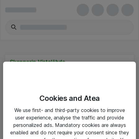
Skannerin Virtalähde
Cookies and Atea
Hinnat eivät sisällä arvonlisäveroa
We use first- and third-party cookies to improve
user experience, analyse the traffic and provide
eShop Info
personalized ads. Mandatory cookies are always
enabled and do not require your consent since they
Yleiset ohjeet