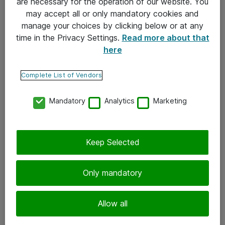
are necessary for the operation of our website. You
may accept all or only mandatory cookies and
Takuu- ja huolto-ohjeet
manage your choices by clicking below or at any
Yleiset toimitusehdot
time in the Privacy Settings.
Read more about that
here
Tietosuojakäytäntö
Complete List of Vendors
Yhteystiedot
Mandatory
Analytics
Marketing
Ota yhteyttä
Palaute
Tilaa uutiskirje
Keep Selected
Seuraa meitä
Only mandatory
Facebook
Allow all
Twitter