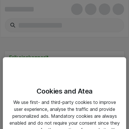
Erikoisskannerit
Cookies and Atea
Hinnat eivät sisällä arvonlisäveroa
We use first- and third-party cookies to improve
user experience, analyse the traffic and provide
eShop Info
personalized ads. Mandatory cookies are always
enabled and do not require your consent since they
Yleiset ohjeet