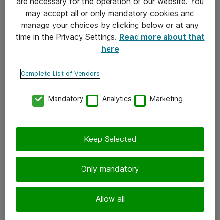
are necessary for the operation of our website. You
may accept all or only mandatory cookies and
Takuu- ja huolto-ohjeet
manage your choices by clicking below or at any
Yleiset toimitusehdot
time in the Privacy Settings.
Read more about that
here
Tietosuojakäytäntö
Complete List of Vendors
Yhteystiedot
Mandatory
Analytics
Marketing
Ota yhteyttä
Palaute
Tilaa uutiskirje
Keep Selected
Seuraa meitä
Only mandatory
Facebook
Allow all
Twitter