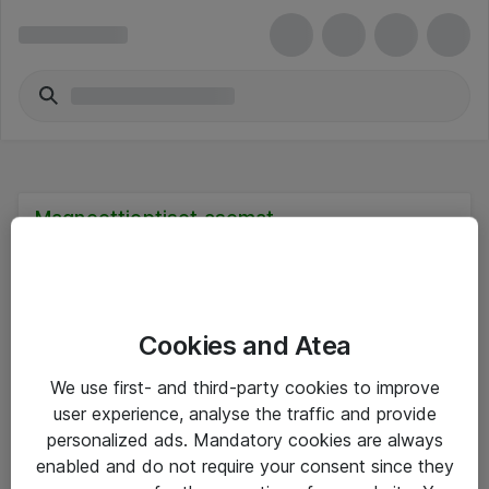
Magneettioptiset asemat
Cookies and Atea
Hinnat eivät sisällä arvonlisäveroa
We use first- and third-party cookies to improve
user experience, analyse the traffic and provide
eShop Info
personalized ads. Mandatory cookies are always
enabled and do not require your consent since they
Yleiset ohjeet