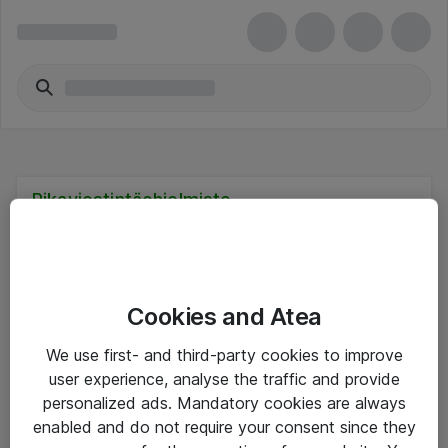
Pikaviestintäohjelmisto
Cookies and Atea
Hinnat eivät sisällä arvonlisäveroa
We use first- and third-party cookies to improve
user experience, analyse the traffic and provide
eShop Info
personalized ads. Mandatory cookies are always
enabled and do not require your consent since they
Yleiset ohjeet