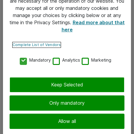
are necessary for the operation of our website. You
may accept all or only mandatory cookies and
Takuu- ja huolto-ohjeet
manage your choices by clicking below or at any
Yleiset toimitusehdot
time in the Privacy Settings.
Read more about that
here
Tietosuojakäytäntö
Complete List of Vendors
Yhteystiedot
Mandatory
Analytics
Marketing
Ota yhteyttä
Palaute
Tilaa uutiskirje
Keep Selected
Seuraa meitä
Only mandatory
Facebook
Allow all
Twitter