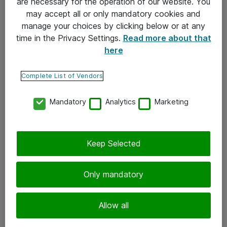
are necessary for the operation of our website. You
may accept all or only mandatory cookies and
Takuu- ja huolto-ohjeet
manage your choices by clicking below or at any
Yleiset toimitusehdot
time in the Privacy Settings.
Read more about that
here
Tietosuojakäytäntö
Complete List of Vendors
Yhteystiedot
Mandatory
Analytics
Marketing
Ota yhteyttä
Palaute
Tilaa uutiskirje
Keep Selected
Seuraa meitä
Only mandatory
Facebook
Allow all
Twitter