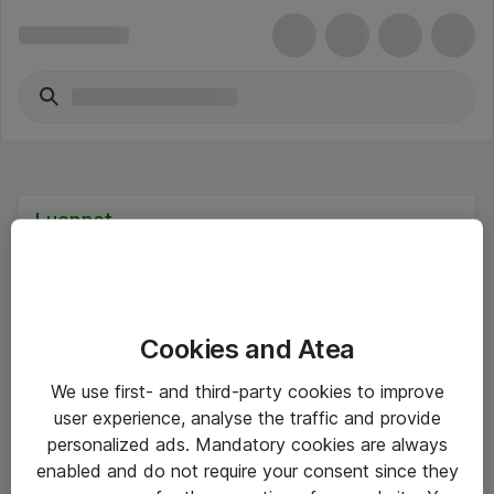
Luennot
Cookies and Atea
Hinnat eivät sisällä arvonlisäveroa
We use first- and third-party cookies to improve
user experience, analyse the traffic and provide
eShop Info
personalized ads. Mandatory cookies are always
enabled and do not require your consent since they
Yleiset ohjeet