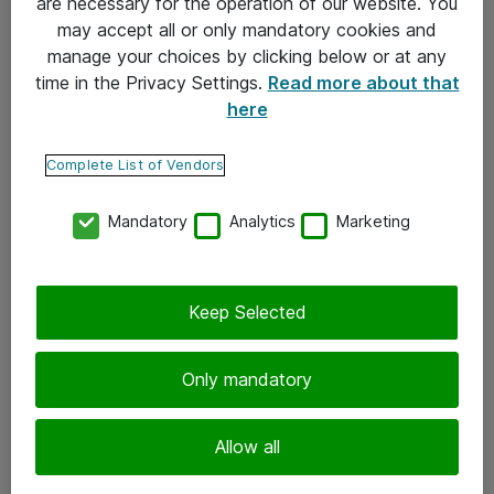
are necessary for the operation of our website. You
may accept all or only mandatory cookies and
Takuu- ja huolto-ohjeet
manage your choices by clicking below or at any
Yleiset toimitusehdot
time in the Privacy Settings.
Read more about that
here
Tietosuojakäytäntö
Complete List of Vendors
Yhteystiedot
Mandatory
Analytics
Marketing
Ota yhteyttä
Palaute
Tilaa uutiskirje
Keep Selected
Seuraa meitä
Only mandatory
Facebook
Allow all
Twitter