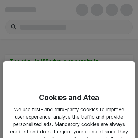
Tuuletin- ja jäähdytysjärjestelmät
Cookies and Atea
Hinnat eivät sisällä arvonlisäveroa
We use first- and third-party cookies to improve
user experience, analyse the traffic and provide
eShop Info
personalized ads. Mandatory cookies are always
enabled and do not require your consent since they
Yleiset ohjeet